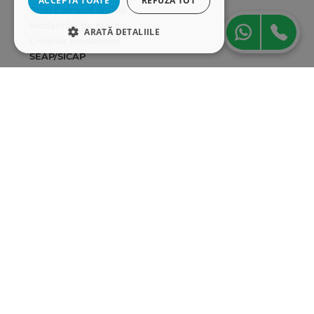
ACCEPTĂ TOATE
REFUZĂ TOT
Cum comand online
Modalități de plată
ARATĂ DETALIILE
Livrarea produselor
SEAP/SICAP
STRICT NECESARE
Hartă site
DE PERFORMANȚĂ
Cariere
DE TARGETARE
Abonare newsletter
DE FUNCŢIONALITATE
Strict necesare
De performanță
De targetare
De funcţionalitate
Cookie-urile strict necesare permit
funcționalitatea principală a site-ului web,
cum ar fi autentificarea utilizatorului și
gestionarea contului. Site-ul web nu poate fi
utilizat corect fără cookie-uri strict necesare.
Furnizor
/