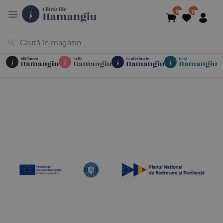
Cărți
Noutăți
În curs de apariție
Reduceri
Evenimente
Librării
Contact
Newsletter
031 425 4