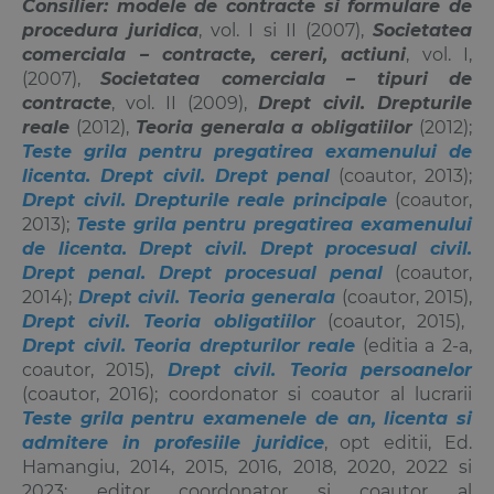
Consilier: modele de contracte si formulare de
procedura juridica
, vol. I si II (2007),
Societatea
comerciala – contracte, cereri, actiuni
, vol. I,
(2007),
Societatea comerciala – tipuri de
contracte
, vol. II (2009),
Drept civil. Drepturile
reale
(2012),
Teoria generala a obligatiilor
(2012);
Teste grila pentru pregatirea examenului de
licenta. Drept civil. Drept penal
(coautor, 2013);
Drept civil. Drepturile reale principale
(coautor,
2013);
Teste grila pentru pregatirea examenului
de licenta. Drept civil. Drept procesual civil.
Drept penal. Drept procesual penal
(coautor,
2014);
Drept civil. Teoria generala
(coautor, 2015),
Drept civil. Teoria obligatiilor
(coautor, 2015),
Drept civil. Teoria drepturilor reale
(editia a 2-a,
coautor, 2015),
Drept civil. Teoria persoanelor
(coautor, 2016); coordonator si coautor al lucrarii
Teste grila pentru examenele de an, licenta si
admitere in profesiile juridice
, opt editii, Ed.
Hamangiu, 2014, 2015, 2016, 2018, 2020, 2022 si
2023; editor coordonator si coautor al