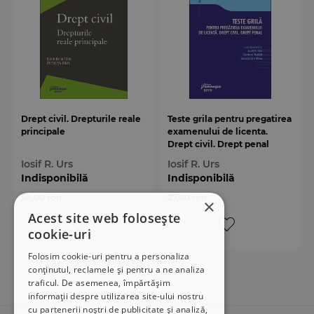
Drept civil. Drepturile reale
Teste grila pentru pregatirea
principale
examenului de licenta.
Drept civil. Drept penal
Iosif R. Urs
Iosif R. Urs
Indisponibilă
Indisponibilă
56,00 ron
27,00 ron
×
Acest site web folosește
cookie-uri
Folosim cookie-uri pentru a personaliza
conținutul, reclamele și pentru a ne analiza
traficul. De asemenea, împărtășim
informații despre utilizarea site-ului nostru
cu partenerii noștri de publicitate și analiză,