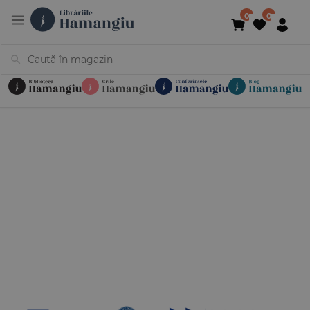
Cărți
Noutăți
În curs de apariție
Reduceri
Evenimente
Librării
Contact
Newsletter
031 425 4