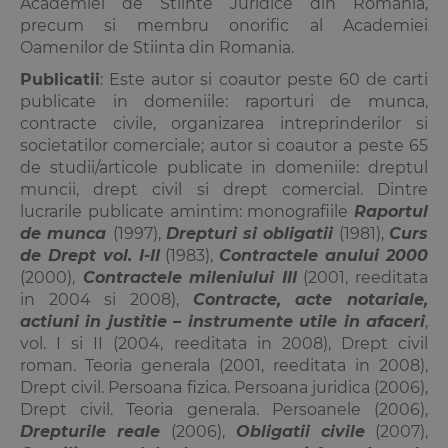
Academiei de Stiinte Juridice din Romania,
precum si membru onorific al Academiei
Oamenilor de Stiinta din Romania.
Publicatii
: Este autor si coautor peste 60 de carti
publicate in domeniile: raporturi de munca,
contracte civile, organizarea intreprinderilor si
societatilor comerciale; autor si coautor a peste 65
de studii/articole publicate in domeniile:
dreptul
muncii
,
drept civil
si drept comercial. Dintre
lucrarile publicate amintim: monografiile
Raportul
de munca
(1997),
Drepturi si obligatii
(1981),
Curs
de Drept vol. I-II
(1983),
Contractele anului 2000
(2000),
Contractele mileniului III
(2001, reeditata
in 2004 si 2008),
Contracte, acte notariale,
actiuni in justitie – instrumente utile in afaceri
,
vol. I si II (2004, reeditata in 2008), Drept civil
roman. Teoria generala (2001, reeditata in 2008),
Drept civil. Persoana fizica. Persoana juridica (2006),
Drept civil. Teoria generala. Persoanele (2006),
Drepturile reale
(2006),
Obligatii civile
(2007),