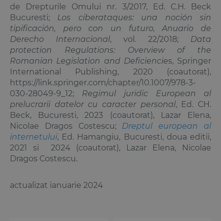
de Drepturile Omului nr. 3/2017, Ed. C.H. Beck
Bucuresti;
Los ciberataques: una noción sin
tipificación, pero con un futuro, Anuario de
Derecho Internacional
, vol. 22/2018;
Data
protection Regulations: Overview of the
Romanian Legislation and Deficiencie
s, Springer
International Publishing, 2020 (coautorat),
https://link.springer.com/chapter/10.1007/978-3-
030-28049-9_12;
Regimul juridic European al
prelucrarii datelor cu caracter personal
, Ed. CH.
Beck, Bucuresti, 2023 (coautorat),
Lazar Elena
,
Nicolae Dragos Costescu;
Dreptul european al
internetului
, Ed. Hamangiu, Bucuresti, doua editii,
2021 si 2024 (coautorat),
Lazar Elena
, Nicolae
Dragos Costescu.
actualizat ianuarie 2024