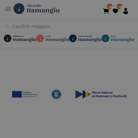
Cărți
Noutăți
În curs de apariție
Reduceri
Evenimente
Librării
Contact
Newsletter
031 425 4