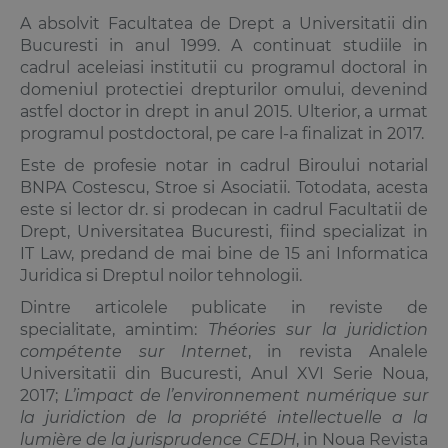
A absolvit Facultatea de Drept a Universitatii din
Bucuresti in anul 1999. A continuat studiile in
cadrul aceleiasi institutii cu programul doctoral in
domeniul protectiei drepturilor omului, devenind
astfel doctor in drept in anul 2015. Ulterior, a urmat
programul postdoctoral, pe care l-a finalizat in 2017.
Este de profesie notar in cadrul Biroului notarial
BNPA Costescu, Stroe si Asociatii. Totodata, acesta
este si lector dr. si prodecan in cadrul Facultatii de
Drept, Universitatea Bucuresti, fiind specializat in
IT Law, predand de mai bine de 15 ani Informatica
Juridica si Dreptul noilor tehnologii.
Dintre articolele publicate in reviste de
specialitate, amintim:
Théories sur la juridiction
compétente sur Internet
, in revista Analele
Universitatii din Bucuresti, Anul XVI Serie Noua,
2017;
L’impact de l’environnement numérique sur
la juridiction de la propriété intellectuelle a la
lumière de la jurisprudence CEDH
, in Noua Revista