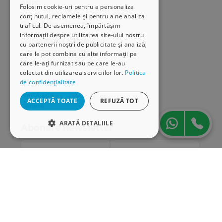
ANPC
Folosim cookie-uri pentru a personaliza
conținutul, reclamele și pentru a ne analiza
Serviciu clienți
traficul. De asemenea, împărtășim
informații despre utilizarea site-ului nostru
Comunitatea Hamangiu
cu partenerii noștri de publicitate și analiză,
Cum comand online
care le pot combina cu alte informații pe
Modalități de plată
care le-ați furnizat sau pe care le-au
colectat din utilizarea serviciilor lor.
Politica
Livrarea produselor
de confidențialitate
SEAP/SICAP
Hartă site
ACCEPTĂ TOATE
REFUZĂ TOT
Cariere
ARATĂ DETALIILE
Abonare newsletter
STRICT NECESARE
DE PERFORMANȚĂ
DE TARGETARE
DE FUNCŢIONALITATE