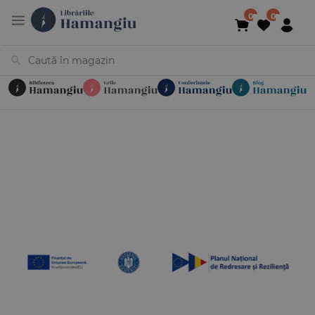
Cărți
Noutăți
În curs de apariție
Reduceri
Evenimente
Librării
Contact
Newsletter
031 425 4