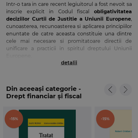
Intr-o tara in care recent legiuitorul a fost nevoit sa
inscrie explicit in Codul fiscal
obligativitatea
deciziilor Curtii de Justitie a Uniunii Europene
,
cunoasterea, recunoasterea si aplicarea principiilor
enuntate de catre aceasta constituie una dintre
cele mai necesare si promitatoare directii de
unificare a practicii in spiritul dreptului Uniunii
Europene.
detalii
Astfel, de la 1 iulie 2013, statele membre ale Uniunii
Europene percep TVA pornind de la „
o baza
uniforma de evaluare
”. In toate aceste state,
Din aceeași categorie -
legislatiile nationale privind TVA se bazeaza pe
Drept financiar și fiscal
legislatia UE, in special Directiva 2006/112/CE; desi
legislatiile nationale privind TVA nu sunt identice,
la analiza finala, reglementarea UE este cea
decisiva.
-15%
-15%
In acest context, este cu atat mai importanta
cunoasterea regulilor determinate de CJUE in