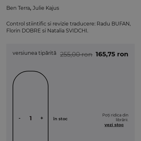
Ben Terra
,
Julie Kajus
Control stiintific si revizie traducere: Radu BUFAN,
Florin DOBRE si Natalia SVIDCHI.
versiunea tipărită
165,75 ron
255,00 ron
Poți ridica din
-
+
în stoc
librării.
vezi stoc