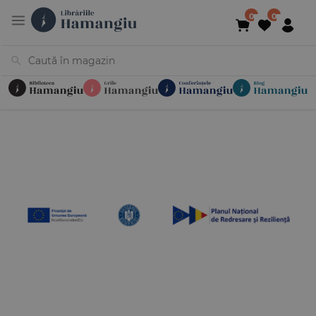
Cărți
Noutăți
În curs de apariție
Reduceri
Evenimente
Librării
Contact
Newsletter
031 425 4