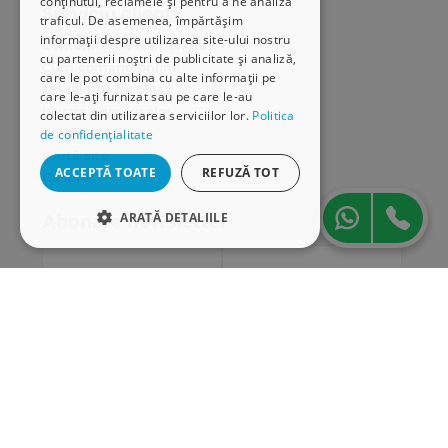
conținutul, reclamele și pentru a ne analiza
Serviciu clienți
traficul. De asemenea, împărtășim
informații despre utilizarea site-ului nostru
Comunitatea Hamangiu
cu partenerii noștri de publicitate și analiză,
Cum comand online
care le pot combina cu alte informații pe
Modalități de plată
care le-ați furnizat sau pe care le-au
Livrarea produselor
colectat din utilizarea serviciilor lor.
Politica
SEAP/SICAP
de confidențialitate
Hartă site
ACCEPTĂ TOATE
REFUZĂ TOT
Cariere
ARATĂ DETALIILE
Abonare newsletter
STRICT NECESARE
DE PERFORMANȚĂ
DE TARGETARE
DE FUNCŢIONALITATE