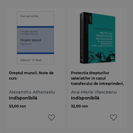
Dreptul muncii. Note de
Protectia drepturilor
curs
salariatilor in cazul
transferului de intreprinderi,
unitati sau parti ale acestora
Alexandru Athanasiu
Ana-Maria Vlasceanu
Indisponibilă
Indisponibilă
53,00 ron
32,00 ron