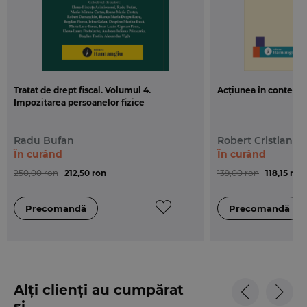
Tratat de drept fiscal. Volumul 4.
Acțiunea în contencio
Impozitarea persoanelor fizice
Radu Bufan
Robert Cristian D
În curând
În curând
250,00 ron
212,50 ron
139,00 ron
118,15 ron
Alți clienți au cumpărat
și