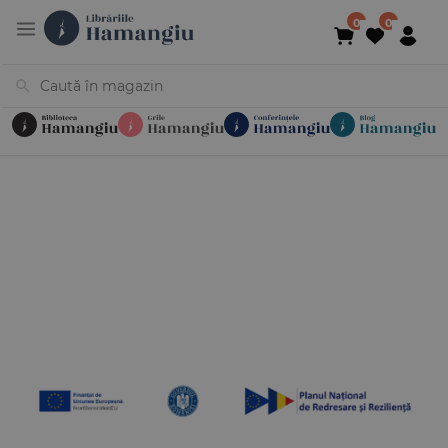
Cărți
Noutăți
În curs de apariție
Reduceri
Evenimente
Librării
Contact
Newsletter
031 425 4