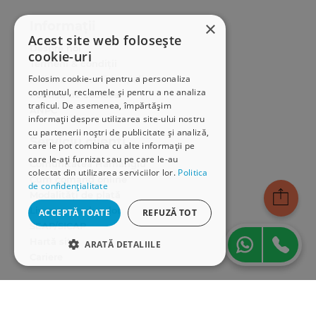
×
Informații
Acest site web folosește
Despre noi
cookie-uri
Termeni & condiții
Folosim cookie-uri pentru a personaliza
Politica de confidențialitate
conținutul, reclamele și pentru a ne analiza
Politica de cookies
traficul. De asemenea, împărtășim
ANPC
informații despre utilizarea site-ului nostru
cu partenerii noștri de publicitate și analiză,
Serviciu clienți
care le pot combina cu alte informații pe
care le-ați furnizat sau pe care le-au
Comunitatea Hamangiu
colectat din utilizarea serviciilor lor.
Politica
Cum comand online
de confidențialitate
Modalități de plată
Livrarea produselor
ACCEPTĂ TOATE
REFUZĂ TOT
SEAP/SICAP
Hartă site
ARATĂ DETALIILE
Cariere
STRICT NECESARE
Abonare newsletter
DE PERFORMANȚĂ