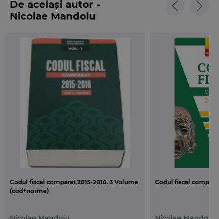
De același autor -
jurisprudentei UE (vezi anexa 1); plus o serie de
Nicolae Mandoiu
repere fiscale “de granita”…
Codul fiscal comparat 2015-2016. 3 Volume
Codul fiscal compara
(cod+norme)
Nicolae Mandoiu
Nicolae Mandoiu