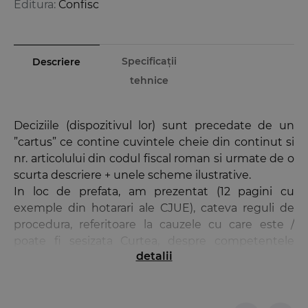
Editura:
Confisc
Specificații
Descriere
tehnice
Deciziile (dispozitivul lor) sunt precedate de un
”cartus” ce contine cuvintele cheie din continut si
nr. articolului din codul fiscal roman si urmate de o
scurta descriere + unele scheme ilustrative.
In loc de prefata, am prezentat (12 pagini cu
exemple din hotarari ale CJUE), cateva reguli de
procedura, referitoare la cauzele cu care este /
poate fi sesizata Curtea, despre competentele
detalii
instantelor interne si ale CJUE.
La sfarsit, este disponibil un bogat aparat
bibliografic (5 anexe – 57 pagini), tara noastra
aducandu-si si ea obolul la imbogatirea