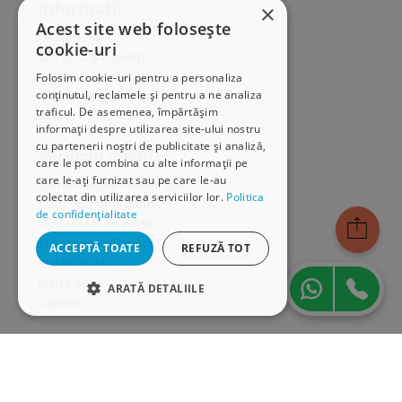
Informații
×
Acest site web folosește
Despre noi
cookie-uri
Termeni & condiții
Politica de confidențialitate
Folosim cookie-uri pentru a personaliza
conținutul, reclamele și pentru a ne analiza
Politica de cookies
traficul. De asemenea, împărtășim
ANPC
informații despre utilizarea site-ului nostru
cu partenerii noștri de publicitate și analiză,
Serviciu clienți
care le pot combina cu alte informații pe
care le-ați furnizat sau pe care le-au
Comunitatea Hamangiu
colectat din utilizarea serviciilor lor.
Politica
Cum comand online
de confidențialitate
Modalități de plată
Livrarea produselor
ACCEPTĂ TOATE
REFUZĂ TOT
SEAP/SICAP
Hartă site
ARATĂ DETALIILE
Cariere
STRICT NECESARE
Abonare newsletter
DE PERFORMANȚĂ
DE TARGETARE