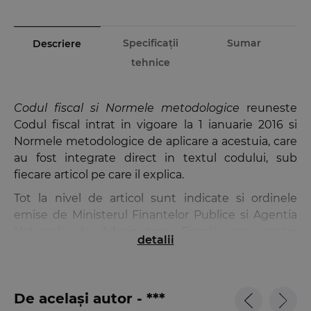
Specificații
Sumar
Descriere
tehnice
Codul fiscal si Normele metodologice
reuneste
Codul fiscal intrat in vigoare la 1 ianuarie 2016 si
Normele metodologice de aplicare a acestuia, care
au fost integrate direct in textul codului, sub
fiecare articol pe care il explica.
Tot la nivel de articol sunt indicate si ordinele
emise de Ministerul Finantelor Publice si Agentia
Nationala de Administrare Fiscala care contin
detalii
dispozitii si proceduri date in aplicarea noilor
reglementari, pentru a oferi cititorului posibilitatea
de a lua cunostinta, dintr-un singur document,
De același autor - ***
atat de textele Codului fiscal si ale Normelor sale