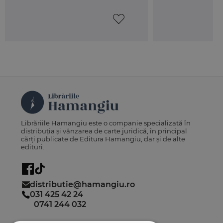
H.G. nr. 159/2016 si O.G. nr. 23/2016.
Cartea
Codul fiscal si Normele metodologice
este
tiparita in format X4 (165x235 mm), pe hartie ofset
si este bine legata, pentru a rezista cat mai bine
utilizarilor multiple.
Librăriile Hamangiu este o companie specializată în
distribuția și vânzarea de carte juridică, în principal
cărți publicate de Editura Hamangiu, dar și de alte
edituri.
distributie@hamangiu.ro
031 425 42 24
0741 244 032