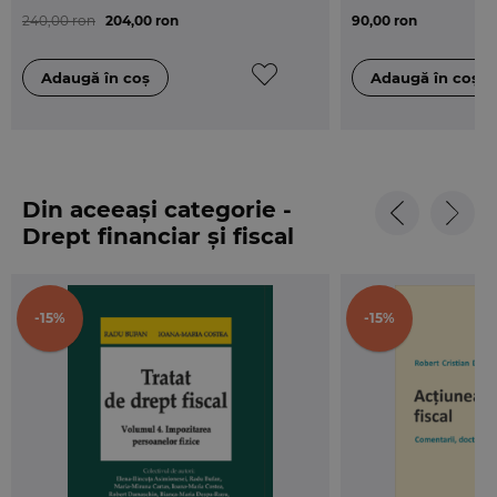
sociale;
240,00 ron
204,00 ron
90,00 ron
• Legea nr. 2/2017, care a adus doua modificari
importante in privinta persoanelor care obtin
venituri din pensii: scutirea de la plata impozitului
pe venit a pensiilor mai mici de 2.000 lei si
suportarea de la bugetul de stat a contributiei de
asigurari sociale de sanatate pentru toate
persoanele care obtin venituri din pensii;
Din aceeași categorie -
• O.U.G. nr. 3/2017 referitoare, printre altele, la:
Drept financiar și fiscal
scutirea de impozit pe venit a transferurilor
dreptului de proprietate si al dezmembramintelor
acestuia, prin acte juridice intre vii asupra
-15%
-15%
constructiilor si terenurilor, mai mici de 450.000 lei;
eliminarea plafonului reprezentand valoarea a de 5
ori castigul salarial mediu brut la care se calculeaza
contributiile de asigurari sociale si contributiile de
asigurari sociale de sanatate; ridicarea pragului
pana la care o firma este considerata
microintreprindere (de la 100.000 la 500.000 euro);