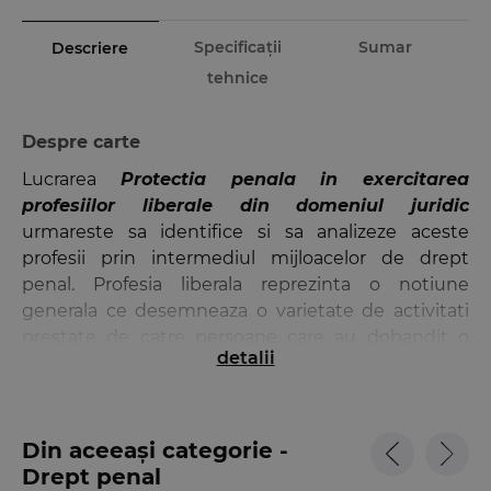
Specificații
Sumar
Descriere
tehnice
Despre carte
Lucrarea
Protectia penala in exercitarea
profesiilor liberale din domeniul juridic
urmareste sa identifice si sa analizeze aceste
profesii prin intermediul mijloacelor de drept
penal. Profesia liberala reprezinta o notiune
generala ce desemneaza o varietate de activitati
prestate de catre persoane care au dobandit o
detalii
anumita calitate prin studii si care beneficiaza de
autonomie in desfasurarea activitatii profesionale.
Profesiile liberale din domeniul juridic analizate in
Din aceeași categorie -
cuprinsul lucrarii sunt reprezentate de profesia de
Drept penal
notar
, de
executor judecatoresc
,
practician in