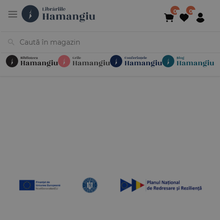
Cărți
Noutăți
În curs de apariție
Reduceri
Evenimente
Librării
Contact
Newsletter
031 425 4