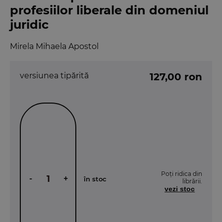
profesiilor liberale din domeniul
juridic
Mirela Mihaela Apostol
versiunea tipărită
127,00 ron
Poți ridica din
-
+
în stoc
librării.
vezi stoc