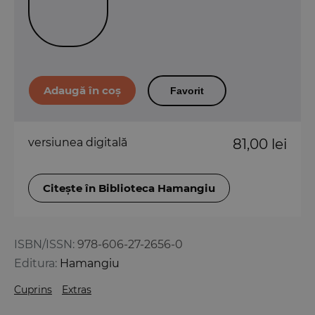
Favorit
versiunea digitală
81,00 lei
Citește în Biblioteca Hamangiu
ISBN/ISSN:
978-606-27-2656-0
Editura:
Hamangiu
Cuprins
Extras