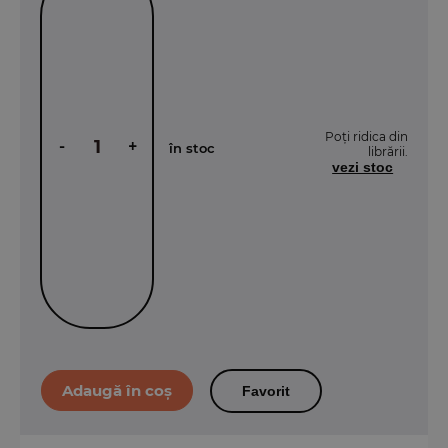
Poți ridica din
-
+
în stoc
librării.
vezi stoc
Favorit