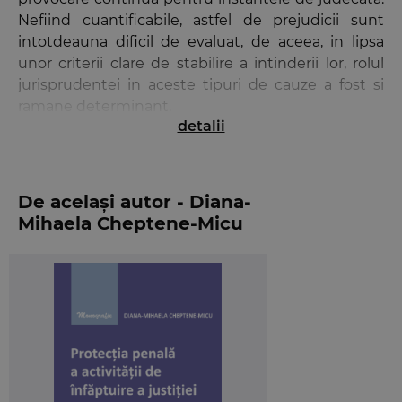
Nefiind cuantificabile, astfel de prejudicii sunt
intotdeauna dificil de evaluat, de aceea, in lipsa
unor criterii clare de stabilire a intinderii lor, rolul
jurisprudentei in aceste tipuri de cauze a fost si
ramane determinant.
detalii
Dintre faptele delictuale pentru care se solicita in
practica daune morale, fara indoiala, cele mai
frecvente sunt
accidentele rutiere
. Existenta unei
De același autor - Diana-
persoane juridice (asiguratorul) care poate plati
Mihaela Cheptene-Micu
pentru daunele produse intr-un accident auto
incurajeaza persoana vatamata sa solicite si apoi sa
sustina o cerere de daune morale. Iar solicitarile
ajung adesea la valori consistente, de zeci si sute
de mii de euro.
Privite din dubla perspectiva a instantei de drept
penal si a aceleia civile, aceste cauze s-ar impune a
fi judecate cu aceleasi unitati de masura, or, cat