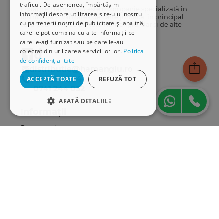
traficul. De asemenea, împărtășim
Librăriile Hamangiu este o companie specializată în
informații despre utilizarea site-ului nostru
distribuția și vânzarea de carte juridică, în principal
cu partenerii noștri de publicitate și analiză,
cărți publicate de Editura Hamangiu, dar și de alte
edituri.
care le pot combina cu alte informații pe
care le-ați furnizat sau pe care le-au
colectat din utilizarea serviciilor lor.
Politica
de confidențialitate
distributie@hamangiu.ro
031 425 42 24
ACCEPTĂ TOATE
REFUZĂ TOT
0741 244 032
ARATĂ DETALIILE
Informații
STRICT NECESARE
Despre noi
DE PERFORMANȚĂ
Termeni & condiții
Politica de confidențialitate
DE TARGETARE
Politica de cookies
ANPC
DE FUNCŢIONALITATE
Serviciu clienți
Comunitatea Hamangiu
Strict necesare
De performanță
Cum comand online