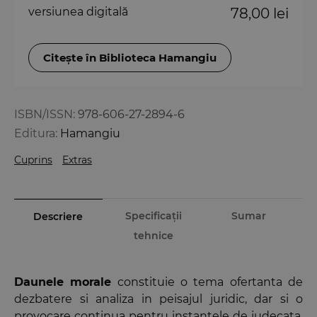
versiunea digitală
78,00 lei
Citește în Biblioteca Hamangiu
ISBN/ISSN:
978-606-27-2894-6
Editura:
Hamangiu
Cuprins
Extras
Specificații
Sumar
Descriere
tehnice
Daunele morale
constituie o tema ofertanta de
dezbatere si analiza in peisajul juridic, dar si o
provocare continua pentru instantele de judecata.