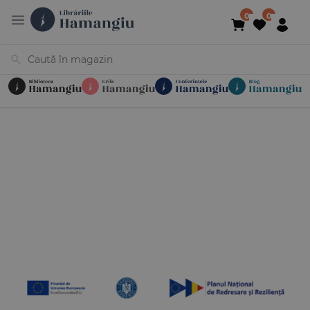
Cărți
Noutăți
În curs de apariție
Reduceri
Evenimente
Librării
Contact
Newsletter
031 425 4