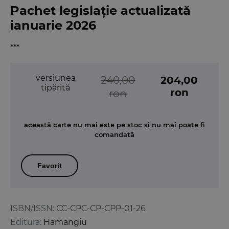
Pachet legislație actualizată
ianuarie 2026
***
versiunea
240,00
204,00
tipărită
ron
ron
această carte nu mai este pe stoc și nu mai poate fi
comandată
Favorit
ISBN/ISSN:
CC-CPC-CP-CPP-01-26
Editura:
Hamangiu