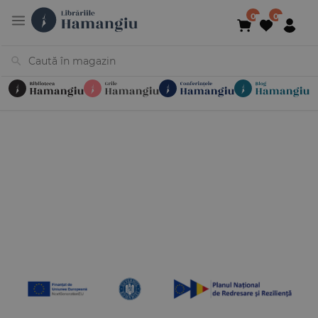
Cărți
Noutăți
În curs de apariție
Reduceri
Evenimente
Librării
Contact
Newsletter
031 425 4