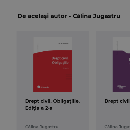
flexibile de evaluare, spre interpretare si co
confortului raportului obligational, iar
dinamica
De același autor - Călina Jugastru
Pentru studenti, lucrarea este un instrument d
practicieni, constituie un sprijin in cotidianul rap
Drept civil. Obligațiile.
Drept civil
Ediția a 2-a
Călina Jugastru
Călina Juga