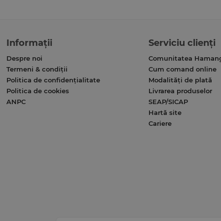
Informații
Serviciu clienți
Despre noi
Comunitatea Haman
Termeni & condiții
Cum comand online
Politica de confidențialitate
Modalități de plată
Politica de cookies
Livrarea produselor
ANPC
SEAP/SICAP
Hartă site
Cariere