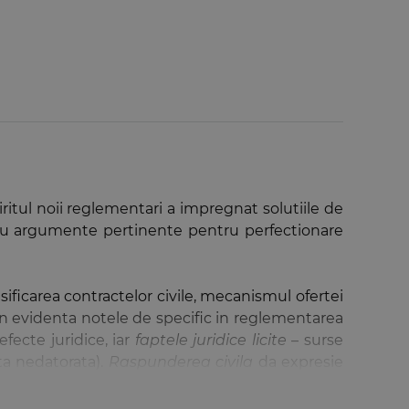
piritul noii reglementari a impregnat solutiile de
e, cu argumente pertinente pentru perfectionare
sificarea contractelor civile, mecanismul ofertei
un in evidenta notele de specific in reglementarea
ecte juridice, iar
faptele juridice licite
– surse
ta nedatorata).
Raspunderea civila
da expresie
conditiilor raspunderii civile implica si analiza
ala si doctrinara, cu deschidere spre instrumente