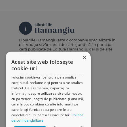
Librăriile Hamangiu este o companie specializată în
distribuția și vânzarea de carte juridică, în principal
cărți publicate de Editura Hamangiu, dar și de alte
edituri.
×
Acest site web folosește
cookie-uri
distributie@hamangiu.ro
Folosim cookie-uri pentru a personaliza
031 425 42 24
conținutul, reclamele și pentru a ne analiza
0741 244 032
traficul. De asemenea, împărtășim
informații despre utilizarea site-ului nostru
cu partenerii noștri de publicitate și analiză,
care le pot combina cu alte informații pe
care le-ați furnizat sau pe care le-au
colectat din utilizarea serviciilor lor.
Politica
de confidențialitate