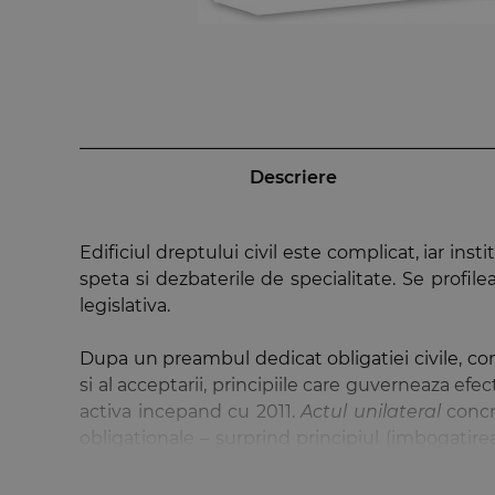
Descriere
Edificiul dreptului civil este complicat, iar ins
speta si dezbaterile de specialitate. Se profi
legislativa.
Dupa un preambul dedicat obligatiei civile, cont
si al acceptarii, principiile care guverneaza efe
activa incepand cu 2011.
Actul unilateral
concre
obligationale – surprind principiul (imbogatirea 
obligatiei de dezdaunare, in prezenta conditiilo
cauzelor justificative. Intr-o maniera moderna, 