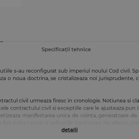
Specificații tehnice
titutiile s-au reconfigurat sub imperiul noului Cod civil. S
leaza o noua doctrina, se cristalizeaza noi jurisprudent
ractul civil urmeaza firesc in cronologie. Notiunea si cla
ctele contractului civil si exceptiile care le ajusteaza p
tizeaza manifestarea unica de vointa, generatoare de ef
fara justa cauza) si aplicatiile (gestiunea de afaceri, pla
detalii
r particulare fiecarei forme de responsabilitate. Studiul 
conditia prejudiciului reflecta actualitatea jurisprudenti