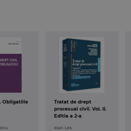
mpletare,
de lege ferenda
.
Mijloacele care asigura real
si
intregesc perimetrul realizarii dreptului de creanta.
e studiu al teoriei generale a obligatiilor si premisa
orturilor obligationale civile.
. Obligatiile
Tratat de drept
procesual civil. Vol. II.
Editia a 2-a
stru
Ioan Les