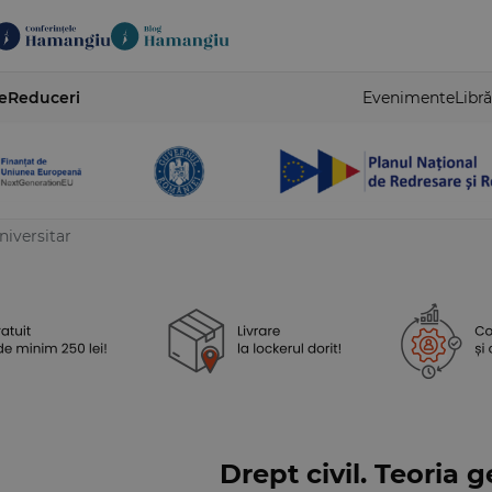
e
Reduceri
Evenimente
Libră
niversitar
Drept civil. Teoria g