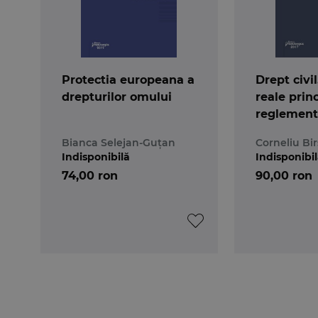
Protectia europeana a
Drept civil
drepturilor omului
reale princ
reglement
ed. a 3-a
Bianca Selejan-Guțan
Corneliu Bi
Indisponibilă
Indisponibi
74,00 ron
90,00 ron