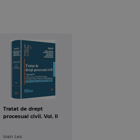
izarea drepturilor de creanta
delimiteaza sfera
 abordarii contractelor civile speciale. Pentru
Tratat de drept
procesual civil. Vol. II
Ioan Les