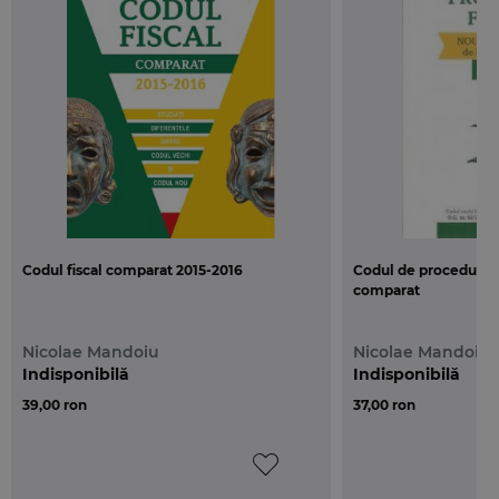
1)50% din cheltuielile aferente vehiculelor rutiere
motorizate care nu sunt utilizate exclusiv in scopul
actlvItAtli economice, cu o masa totala maxima
autorizata care sa nu depaseasca 3.500 kg si care
sa nu aiba mai mult de 9 scaune de pasageri,
incluzand sl scaunul soferului, aflate in
proprietatea sau in folosinta contribuabilului.
Aceste cheltuieli sunt integral deductibile pentru
situatiile in care vehiculele respective se inscriu in
Codul fiscal comparat 2015-2016
Codul de procedura f
oricare dintre urmatoarele categorii:
comparat
1. vehiculele utilizate exclusiv pentru servicii de
Nicolae Mandoiu
Nicolae Mandoiu
urgenta, servicii de paza si protectie si servicii de
Indisponibilă
Indisponibilă
curierat;
39,00 ron
37,00 ron
2. vehiculele utilizate de agentii de vanzari si de
achizitii;