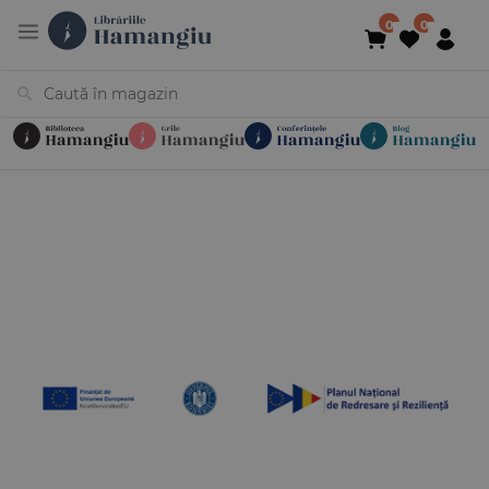
Cărți
Noutăți
În curs de apariție
Reduceri
Evenimente
Librării
Contact
Newsletter
031 425 4