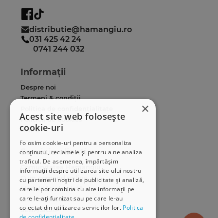
distributie@hamangiu.ro
031 425 42 24
0741 244 032
Informații
Despre noi
Termeni & condiții
×
Politica de confidențialitate
Acest site web folosește
Politica de cookies
cookie-uri
ANPC
Folosim cookie-uri pentru a personaliza
Serviciu clienți
conținutul, reclamele și pentru a ne analiza
traficul. De asemenea, împărtășim
Comunitatea Hamangiu
informații despre utilizarea site-ului nostru
Cum comand online
cu partenerii noștri de publicitate și analiză,
Modalități de plată
care le pot combina cu alte informații pe
care le-ați furnizat sau pe care le-au
Livrarea produselor
colectat din utilizarea serviciilor lor.
Politica
SEAP/SICAP
de confidențialitate