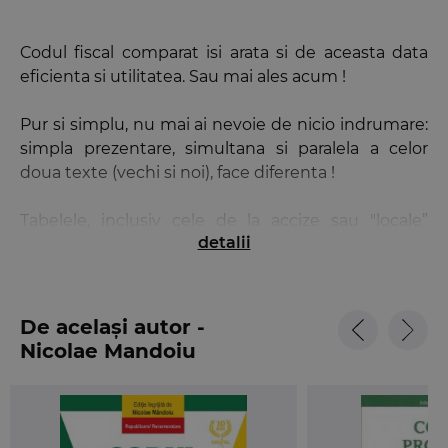
Codul fiscal comparat isi arata si de aceasta data
eficienta si utilitatea. Sau mai ales acum !
Pur si simplu, nu mai ai nevoie de nicio indrumare:
simpla prezentare, simultana si paralela a celor
doua texte (vechi si noi), face diferenta !
Tabelele, inclusiv cele de la accize sau "locale”
detalii
includ, pentru comparatie, doua valori (2015/2016)
Foarte util, antetul fiecarei pagini contine numarul
de articol in corespondenta (vechi si nou).
De același autor -
Nicolae Mandoiu
O simpla parcurgere a textului evidentiaza ce e
vechi in noul cod !