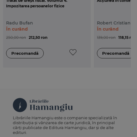
Tratat de drept fiscal. Volumul 4.
Acțiunea în contencio
leasing, limita de 50% se aplica asupra diferentei
Impozitarea persoanelor fizice
nefavorabile dintre veniturile din diferente de curs
valutar/ veniturile financiare aferente creantelor si
Radu Bufan
Robert Cristian D
datoriilor cu decontare in functie de cursul unei
În curând
În curând
valute, rezultate din evaluarea sau decontarea
acestora si cheltuielile din diferente de curs
250,00 ron
212,50 ron
139,00 ron
118,15 ron
valutar/cheltuielile financiare aferente;...
Librăriile Hamangiu este o companie specializată în
distribuția și vânzarea de carte juridică, în principal
cărți publicate de Editura Hamangiu, dar și de alte
edituri.