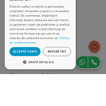
Politica de confidențialitate
Folosim cookie-uri pentru a personaliza
Politica de cookies
conținutul, reclamele și pentru a ne analiza
ANPC
traficul. De asemenea, împărtășim
informații despre utilizarea site-ului nostru
cu partenerii noștri de publicitate și analiză,
Serviciu clienți
care le pot combina cu alte informații pe
Comunitatea Hamangiu
care le-ați furnizat sau pe care le-au
colectat din utilizarea serviciilor lor.
Politica
Cum comand online
de confidențialitate
Modalități de plată
Livrarea produselor
ACCEPTĂ TOATE
REFUZĂ TOT
SEAP/SICAP
Hartă site
ARATĂ DETALIILE
Cariere
STRICT NECESARE
Abonare newsletter
DE PERFORMANȚĂ
DE TARGETARE
DE FUNCŢIONALITATE