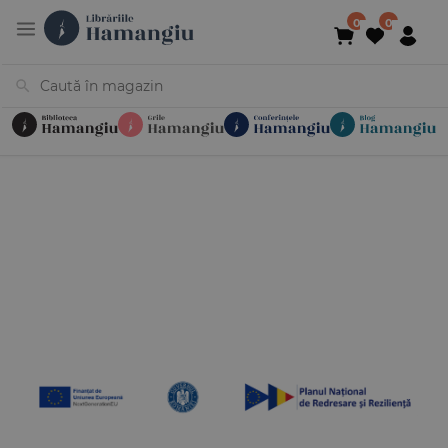
Cărți
Noutăți
În curs de apariție
Reduceri
Evenimente
Librării
Contact
Newsletter
031 425 4