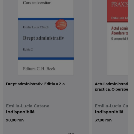
acumulata ca practician al dreptului
administrativ, anterior si in paralel carierei
didactice. Apreciem astfel ca pregatirea viitorilor
juristi presupune o solida fundamentare
teoretica, necesar a fi corelata cu scopul formarii
acestora ca viitori practicieni. In egala masura,
am avut in vedere si modul de reflectare si
aplicare a legislatiei in practica instantelor
judecatoresti, cu predilectie in deciziile Inaltei
Curti de Casatie si Justitie pronuntate pe cale
recursului in interesul legii si in dezlegarea unor
chestiuni de drept. In acest sens, dupa cum se
Drept administrativ. Editia a 2-a
Actul administrativ. 
exprima doctrina franceza, citata deseori pe
practica. O perspecti
parcursul lucrarii, „jurisprudenta a ocupat
intotdeauna un loc important in clarificarea
Emilia-Lucia Catana
Emilia-Lucia Cata
regimului actelor administrative”, actul
Indisponibilă
Indisponibilă
administrativ fiind, dupa cum este unanim
90,00 ron
37,00 ron
recunoscut, forma juridica principala de realizare
a activitatii administratiei publice si o institutie