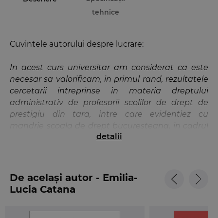
tehnice
Cuvintele autorului despre lucrare:
In acest curs universitar am considerat ca este
necesar sa valorificam, in primul rand, rezultatele
cercetarii intreprinse in materia dreptului
administrativ de profesorii scolilor de drept de
prestigiu din tara, intre care evidentiez cu
mandrie scoala de drept bucuresteana, in cadrul
detalii
careia am avut onoarea sa ma formez cu studiile
doctorale la doua prestigioase institutii de
invatamant superior, Universitatea din Bucuresti
si Scoala Nationala de Studii Politice si
De același autor - Emilia-
Administrative.
Lucia Catana
Lucrarea se raporteaza atat la rezultatele
anterioare ale subsemnatei, cat si la experienta