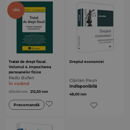
-15%
Tratat de drept fiscal.
Dreptul economiei
Volumul 4. Impozitarea
persoanelor fizice
Radu Bufan
Ciprian Paun
În curând
Indisponibilă
250,00 ron
212,50 ron
48,00 ron