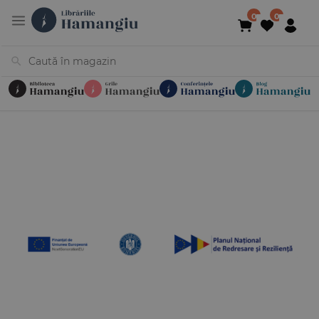
Cărți
Noutăți
În curs de apariție
Reduceri
Evenimente
Librării
Contact
Newsletter
031 425 4