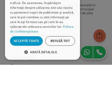
traficul. De asemenea, împărtășim
Librăriile Hamangiu este o companie specializată în
informații despre utilizarea site-ului nostru
distribuția și vânzarea de carte juridică, în principal
cu partenerii noștri de publicitate și analiză,
cărți publicate de Editura Hamangiu, dar și de alte
care le pot combina cu alte informații pe
edituri.
care le-ați furnizat sau pe care le-au
colectat din utilizarea serviciilor lor.
Politica
de confidențialitate
distributie@hamangiu.ro
031 425 42 24
ACCEPTĂ TOATE
REFUZĂ TOT
0741 244 032
ARATĂ DETALIILE
Informații
STRICT NECESARE
Despre noi
DE PERFORMANȚĂ
Termeni & condiții
Politica de confidențialitate
DE TARGETARE
Politica de cookies
ANPC
DE FUNCŢIONALITATE
Serviciu clienți
Comunitatea Hamangiu
Strict necesare
De performanță