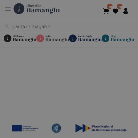
Cărți
Noutăți
În curs de apariție
Reduceri
Evenimente
Librării
Contact
Newsletter
031 425 4