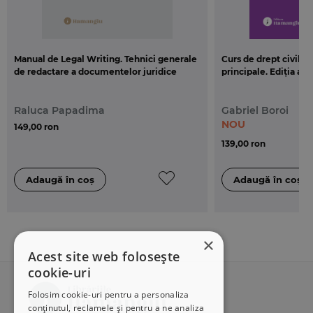
Manual de Legal Writing. Tehnici generale
Curs de drept civil. D
de redactare a documentelor juridice
principale. Ediția a 3
Raluca Papadima
Gabriel Boroi
NOU
149,00 ron
139,00 ron
×
Acest site web folosește
cookie-uri
Folosim cookie-uri pentru a personaliza
conținutul, reclamele și pentru a ne analiza