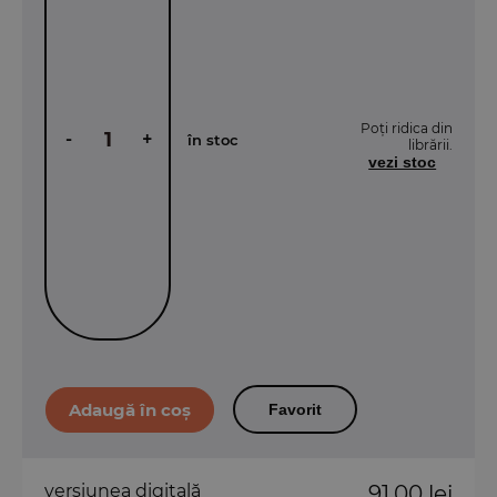
Poți ridica din
-
+
în stoc
librării.
vezi stoc
Favorit
versiunea digitală
91,00 lei