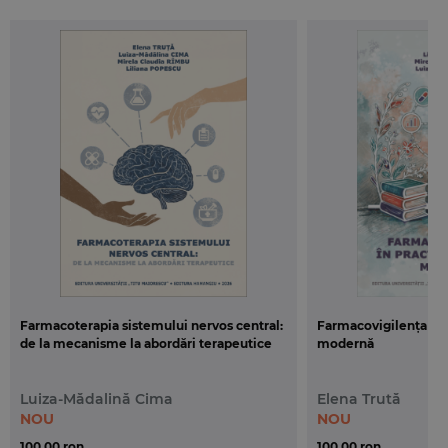
Autoarea
Farmacoterapia sistemului nervos central:
Farmacovigilența în 
de la mecanisme la abordări terapeutice
modernă
Luiza-Mădalină Cima
Elena Trută
NOU
NOU
100,00 ron
100,00 ron