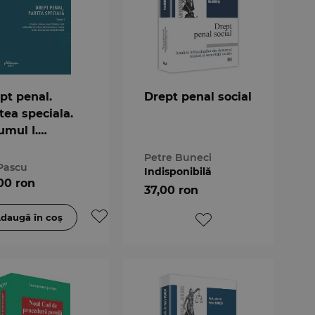
pt penal.
Drept penal social
tea speciala.
umul I.
ractiuni contra
Petre Buneci
soanei.
 Pascu
Indisponibilă
ractiuni contra
00 ron
37,00 ron
rimoniului.
ractiuni privind
oritatea si
ntiera de stat.
ractiuni contra
ptuirii justitiei