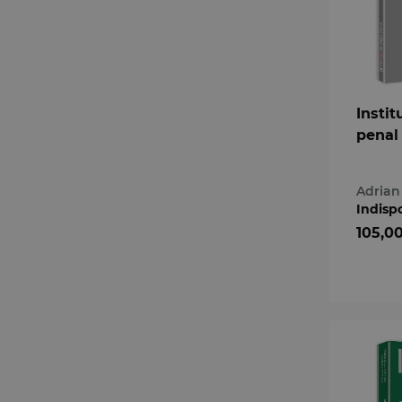
Instit
penal
Adrian
Indisp
105,0