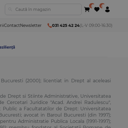
rii
Contact
Newsletter
031 425 42 24
(L-V 09:00-16:30)
ucuresti (2000); licentiat in Drept al aceleasi
 de Drept si Stiinte Administrative, Universitatea
i de Cercetari Juridice "Acad. Andrei Radulescu",
Public a Facultatatilor de Drept: Universitatea
ucuresti; avocat in Baroul Bucuresti (din 1997);
ntru Administratie Publica Locala (1991-1997);
1991); membru fondator al Societatii Romane de