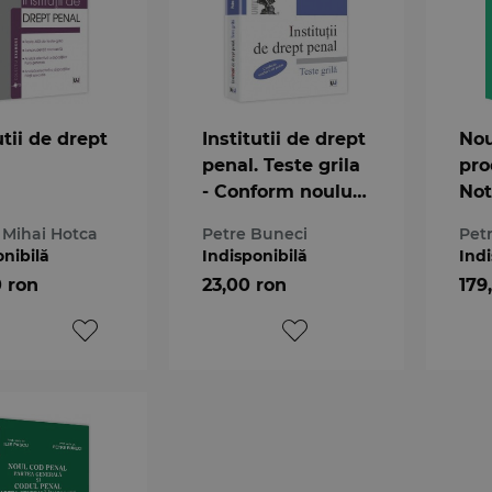
utii de drept
Institutii de drept
Nou
penal. Teste grila
pro
- Conform noului
Not
Cod Penal
Exp
 Mihai Hotca
Petre Buneci
Pet
onibilă
Indisponibilă
Indi
0 ron
23,00 ron
179