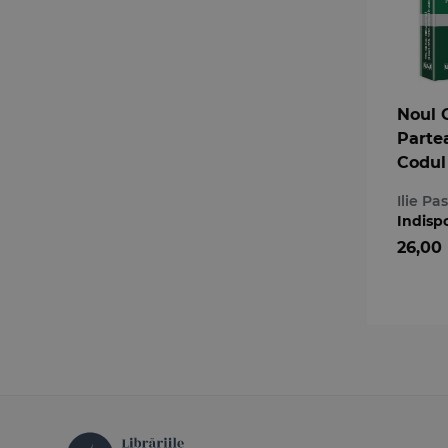
Noul 
Parte
Codul
Parte
Ilie Pa
in vig
Indisp
26,00