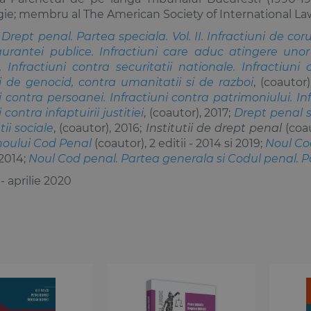
ie; membru al The American Society of International Law
:
Drept penal. Partea speciala. Vol. II. Infractiuni de corup
urantei publice. Infractiuni care aduc atingere unor r
. Infractiuni contra securitatii nationale. Infractiun
ni de genocid, contra umanitatii si de razboi
, (coautor
i contra persoanei. Infractiuni contra patrimoniului. Inf
 contra infaptuirii justitiei
, (coautor), 2017;
Drept penal s
tii sociale
, (coautor), 2016;
Institutii de drept penal
(coau
oului Cod Penal
(coautor), 2 editii - 2014 si 2019;
Noul Cod
 2014;
Noul Cod penal. Partea generala si Codul penal. P
- aprilie 2020