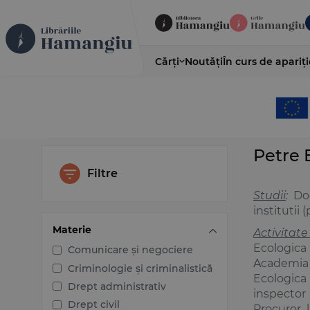
Cărți
Noutăți
În curs de apariți
Petre 
Filtre
Studii
:
Do
institutii 
Materie
Activitate
Ecologica 
Comunicare și negociere
Academia 
Criminologie și criminalistică
Ecologica 
Drept administrativ
inspector
Drept civil
Procuror 