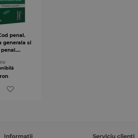
Cod penal.
a generala si
 penal.
a generala
scu
oare
onibilă
 ron
Informații
Serviciu clienți