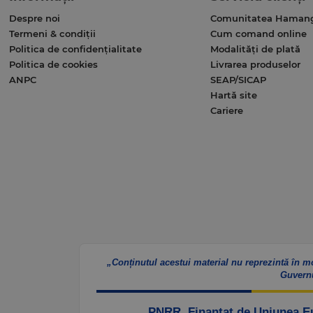
Despre noi
Comunitatea Haman
Termeni & condiții
Cum comand online
Politica de confidențialitate
Modalități de plată
Politica de cookies
Livrarea produselor
ANPC
SEAP/SICAP
Hartă site
Cariere
„Conținutul acestui material nu reprezintă în m
Guvern
„PNRR. Finanțat de Uniunea 