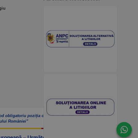
giu
od obligatoriu poziția oficială a Uniunii Europene sau a
ului României”
Europeană – UrmătoareaGenerațieUE”