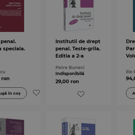
 penal.
Institutii de drept
Dre
 speciala.
penal. Teste-grila.
Par
Editia a 2-a
Vol
Inf
Petre Buneci
per
scu
Ilie
Indisponibilă
Inf
 ron
94,
29,00 ron
pat
Inf
aut
fro
Inf
infa