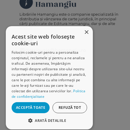
Librăriile Hamangiu este o companie specializată în
distribuția și vânzarea de carte juridică, în principal
cărți publicate de Editura Hamangiu, dar și de alte
edituri.
×
Acest site web folosește
cookie-uri
distributie@hamangiu.ro
Folosim cookie-uri pentru a personaliza
031 425 42 24
conținutul, reclamele și pentru a ne analiza
0741 244 032
traficul. De asemenea, împărtășim
informații despre utilizarea site-ului nostru
cu partenerii noștri de publicitate și analiză,
care le pot combina cu alte informații pe
care le-ați furnizat sau pe care le-au
colectat din utilizarea serviciilor lor.
Politica
de confidențialitate
ACCEPTĂ TOATE
REFUZĂ TOT
ARATĂ DETALIILE