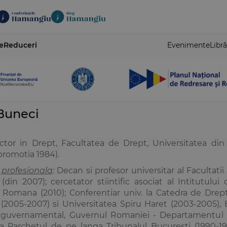
e
Reduceri
Evenimente
Libră
Buneci
ctor in Drept, Facultatea de Drept, Universitatea din B
(promotia 1984).
 profesionala
:
Decan si profesor universitar al Facultatii
(din 2007); cercetator stiintific asociat al Intitutulu
Romana (2010); Conferentiar univ. la Catedra de Drept 
(2005-2007) si Universitatea Spiru Haret (2003-2005), B
 guvernamental, Guvernul Romaniei - Departamentul pe
la Parchetul de pe langa Tribunalul Bucuresti (1990-