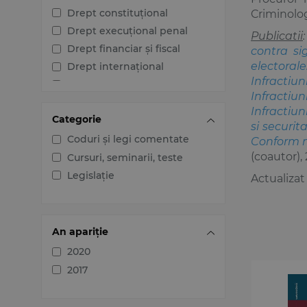
Drept constituțional
Criminolog
Drept execuțional penal
Publicatii
Drept financiar și fiscal
contra sig
electorale
Drept internațional
Infractiu
Drept penal
Infractiun
Drept procesual civil
Infractiuni
Categorie
Drept procesual penal
si securita
Dreptul afacerilor
Coduri și legi comentate
Conform n
(coautor),
Dreptul familiei
Cursuri, seminarii, teste
Dreptul mediului
Legislație
Actualizat 
Dreptul muncii și securității
sociale
Dreptul noilor tehnologii
An apariție
Dreptul proprietății
2020
intelectuale
2017
Dreptul Uniunii Europene
Jurisprudența instanțelor
judecătorești