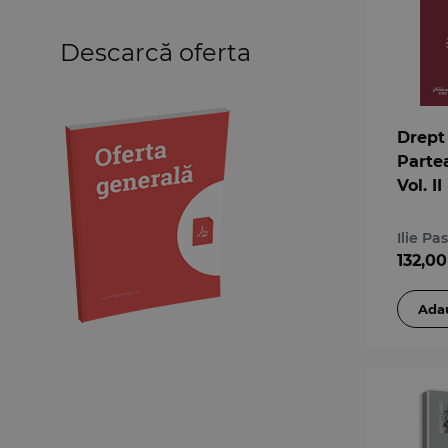
Medicină
Descarcă oferta
Organizarea profesiilor
juridice
Protecția drepturilor omului
Psihologie
Drept
Teoria generală a dreptului
Partea
Variae
Vol. II
Ilie Pa
132,00