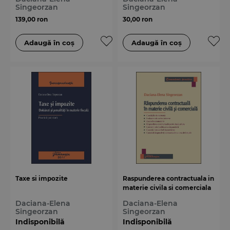
responsabil. Practica
Singeorzan
Singeorzan
judiciara
139,00 ron
30,00 ron
Taxe si impozite
Raspunderea contractuala in
materie civila si comerciala
Daciana-Elena
Daciana-Elena
Singeorzan
Singeorzan
Indisponibilă
Indisponibilă