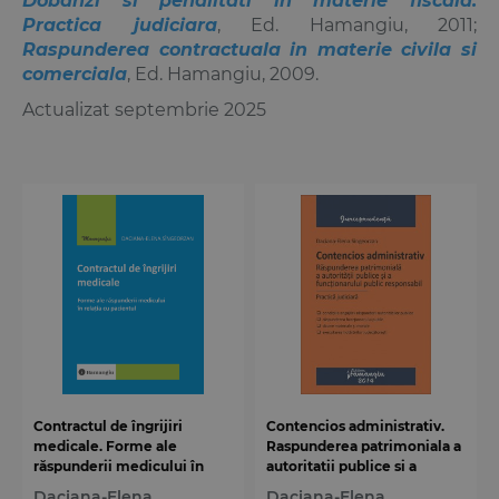
Dobanzi si penalitati in materie fiscala.
Practica judiciara
, Ed. Hamangiu, 2011;
Raspunderea contractuala in materie civila si
comerciala
, Ed. Hamangiu, 2009.
Actualizat septembrie 2025
Contractul de îngrijiri
Contencios administrativ.
medicale. Forme ale
Raspunderea patrimoniala a
răspunderii medicului în
autoritatii publice si a
relația cu pacientul
functionarului public
Daciana-Elena
Daciana-Elena