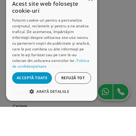
Acest site web folosește
Informații
cookie-uri
Despre noi
Folosim cookie-uri pentru a personaliza
Termeni & condiții
conținutul, reclamele și pentru a ne analiza
Politica de confidențialitate
traficul. De asemenea, împărtășim
Politica de cookies
informații despre utilizarea site-ului nostru
ANPC
cu partenerii noștri de publicitate și analiză,
care le pot combina cu alte informații pe
care le-ați furnizat sau pe care le-au
Serviciu clienți
colectat din utilizarea serviciilor lor.
Politica
Comunitatea Hamangiu
de confidențialitate
Cum comand online
ACCEPTĂ TOATE
REFUZĂ TOT
Modalități de plată
Livrarea produselor
ARATĂ DETALIILE
SEAP/SICAP
Hartă site
STRICT NECESARE
Cariere
DE PERFORMANȚĂ
Abonare newsletter
DE TARGETARE