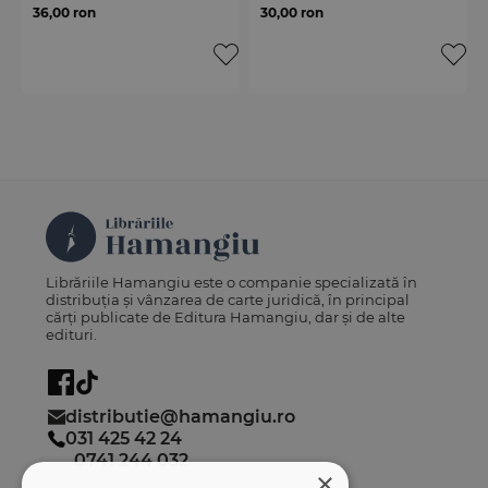
36,00 ron
30,00 ron
Librăriile Hamangiu este o companie specializată în
distribuția și vânzarea de carte juridică, în principal
cărți publicate de Editura Hamangiu, dar și de alte
edituri.
distributie@hamangiu.ro
031 425 42 24
0741 244 032
×