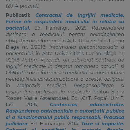
(2014-prezent).
Publicatii:
Contractul de ingrijiri medicale.
Forme ale raspunderii medicului in relatia cu
pacientul
, Ed. Hamangiu, 2025;
Raspunderea
distincta a medicului pentru neindeplinirea
obligatiei de informare
, in Acta Universitatis Lucian
Blaga nr. 2/2018;
Informarea precontractuala a
pacientului
, in Acta Universitatis Lucian Blaga nr.
1/2018;
Putem vorbi de un adevarat contract de
ingrijiri medicale in dreptul romanesc actual?
si
Obligatia de informare a medicului si consecintele
neindeplinirii corespunzatoare a acestei obligatii
,
in
Malpraxis medical. Responsabilitate si
raspundere profesionala medicala
(editori Elena
Toader, Vasile Astarastoae), Ed. „Gr.T. Popa”, U.M.F.
Iasi, 2016;
Contencios administrativ.
Raspunderea patrimoniala a autoritatii publice
si a functionarului public responsabil. Practica
judiciara
, Ed. Hamangiu, 2014;
Taxe si impozite.