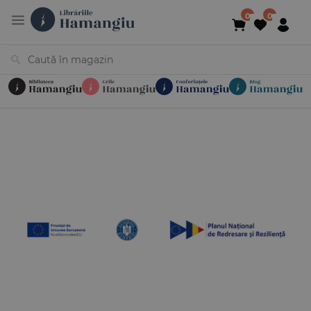
Cărți
Noutăți
În curs de apariție
Reduceri
Evenimente
Librării
Contact
Newsletter
031 425 4