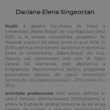
Daciana-Elena Singeorzan
Studii:
A absolvit Facultatea de Drept a
Universitatii „Babes-Bolyai” din Cluj-Napoca in anul
2005 si, la aceeasi universitate, programul de
Masterat
Institutii de drept privat
in anul 2006. In
2018 a obtinut titlul stiintific de Doctor in domeniul
Drept
la Universitatea „Babes-Bolyai” din Cluj-
Napoca, sub coordonarea prof. univ. dr. Radu
Catana. De asemenea, este absolventa a
programului
Departamentul pentru pregatirea
personalului didactic
din cadrul Universitatii
Tehnice din Cluj-Napoca (nivelul I – 2010; nivelul II –
2012).
Activitate profesionala:
Este avocat definitiv in
cadrul Baroului Bistrita-Nasaud (2008-prezent) si
arbitru la Curtea de Arbitraj Comercial de pe langa
Camera de Comert si Industrie Bistrita-Nasaud