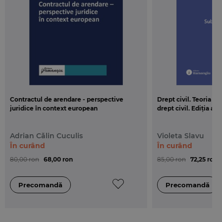
Contractul de arendare - perspective
Drept civil. Teoria g
juridice în context european
drept civil. Ediția a 3
Adrian Călin Cuculis
Violeta Slavu
În curând
În curând
80,00 ron
68,00 ron
85,00 ron
72,25 ron