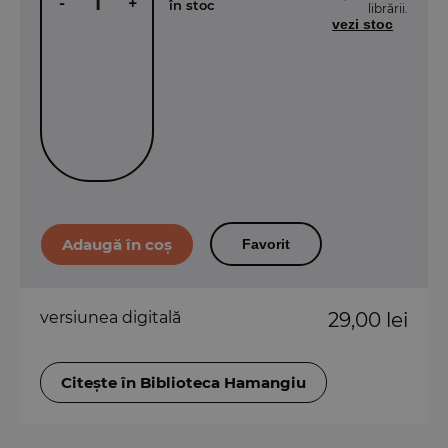
-
+
în stoc
librării.
vezi stoc
Favorit
versiunea digitală
29,00 lei
Citește în Biblioteca Hamangiu