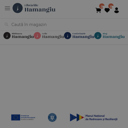
Cărți
Noutăți
În curs de apariție
Reduceri
Evenimente
Librării
Contact
Newsletter
031 425 4