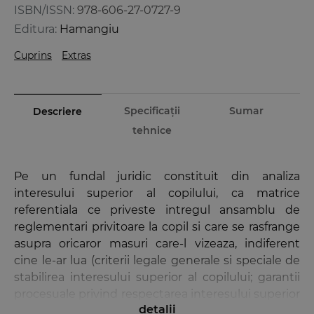
ISBN/ISSN:
978-606-27-0727-9
Editura:
Hamangiu
Cuprins
Extras
Specificații
Sumar
Descriere
tehnice
Pe un fundal juridic constituit din analiza
interesului superior al copilului, ca matrice
referentiala ce priveste intregul ansamblu de
reglementari privitoare la copil si care se rasfrange
asupra oricaror masuri care-l vizeaza, indiferent
cine le-ar lua (criterii legale generale si speciale de
stabilirea interesului superior al copilului; garantii
procesuale privind respectarea interesului superior
detalii
al copilului; dificultatea privind stabilirea