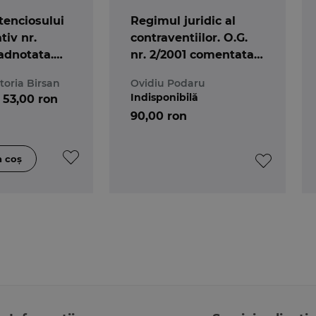
tenciosului
Regimul juridic al
tiv nr.
contraventiilor. O.G.
adnotata.
nr. 2/2001 comentata.
a
Editia a 5-a
toria Birsan
Ovidiu Podaru
Indisponibilă
53,00 ron
90,00 ron