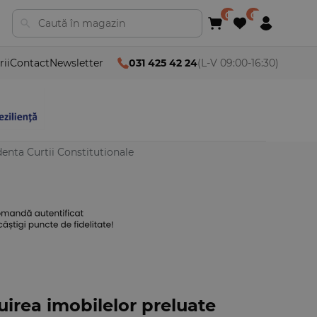
rii
Contact
Newsletter
031 425 42 24
(L-V 09:00-16:30)
udenta Curtii Constitutionale
tuirea imobilelor preluate