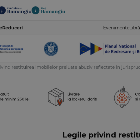
e
Reduceri
Evenimente
Libră
ivind restituirea imobilelor preluate abuziv reflectate in jurispr
Legile privind resti