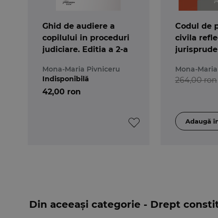
practicienii dreptului, cat si pentru cei aflati la 
Ghid de audiere a
Codul de 
copilului in proceduri
civila refl
judiciare. Editia a 2-a
jurisprude
Constituti
Mona-Maria Pivniceru
Mona-Maria 
Indisponibilă
264,00 ron
42,00 ron
Din aceeași categorie - Drept consti