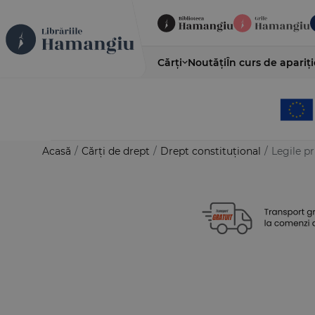
Cărți
Noutăți
În curs de apariți
Acasă
/
Cărți de drept
/
Drept constituțional
/
Legile pr