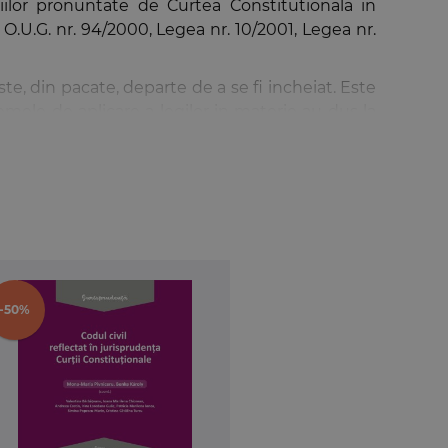
ilor pronuntate de Curtea Constitutionala in
 O.U.G. nr. 94/2000, Legea nr. 10/2001, Legea nr.
ste, din pacate, departe de a se fi incheiat. Este
lemele de aplicare a legilor in materie au dus la
urtii Constitutionale in acest domeniu este
n functie de reglementarile legilor reparatorii
 deciziilor selectate. Aceste fise au o structura
lor de neconstitutionalitate formulate.
ei de neconstitutionalitate, grupate in functie de
ru a inlesni familiarizarea celor interesati cu
-50%
doilea cuprinde o prezentare jurisprudentiala a
cronologic si, ulterior, au fost identificate si
tiv al legislatiei.
unct de vedere constitutional a exigentelor
eprezentand astfel un instrument util atat pentru