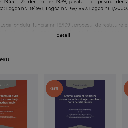
 1945 - 22 decembrie 1989, privite prin prisma decizi
e: Legea nr. 18/1991, Legea nr. 169/1997, Legea nr. 1/2000,
gii fondului funciar nr. 18/1991, procesul de restituire e
est sens, dar atat inconsecventa legislativa, cat si prob
detalii
alitatea unui demers de cercetare a jurisprudentei C
ntral ordonarea deciziilor instantei constitutionale i
ceru
cienta, lucrarea este elaborata sub forma fiselor aferente
 criticata, normele de referinta, critica si analiza critici
risprudentiala a conditiilor de admisibilitate ale excepti
eptiei si competenta Curtii Constitutionale, tocmai pent
-35%
 Constitutionale trebuie sa le indeplineasca. Titlul al 
eparatorii. Legile reparatorii selectate au fost ordonate 
le care isi mentin actualitatea, facand parte din fondul ac
ita ca un
manual
elementar pentru intelegerea din p
stitutionalitate si a continutului legilor reparatorii, r