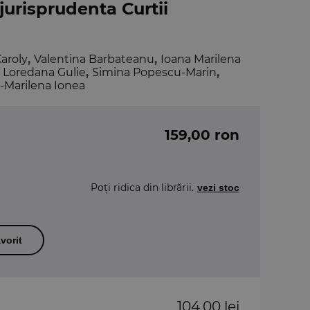
 jurisprudenta Curtii
aroly
,
Valentina Barbateanu
,
Ioana Marilena
a Loredana Gulie
,
Simina Popescu-Marin
,
a-Marilena Ionea
159,00 ron
Poți ridica din librării.
vezi stoc
vorit
104,00 lei