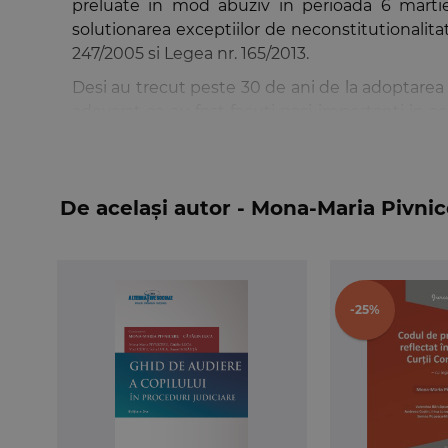
preluate in mod abuziv in perioada 6 martie
solutionarea exceptiilor de neconstitutionalitat
247/2005 si Legea nr. 165/2013.
Desi au trecut peste 30 de ani de la adoptarea Le
adevarat ca au fost facuti pasi importanti in ac
prelungirea acestui proces, astfel ca actu
incontestabila.
Conceptul editorial promovat are ca element ce
De același autor - Mona-Maria Pivni
adoptate. Pentru o lectura cat mai facila si efi
standardizata, in cuprinsul lor fiind redate norma
Primul titlu al lucrarii cuprinde o prezentare ju
trei criterii: cadrul procesual, structura exc
-25%
exigentele pe care orice cerere adresata Curtii
aspectelor de fond pe care le presupun legile r
selectate spre analiza numai acele prevederi lega
In consecinta, aceasta lucrare poate fi priv
procedurale pe care le implica exceptia de necon