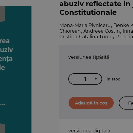
abuziv reflectate in
Constitutionale
Mona-Maria Pivniceru
,
Benke K
Chiorean
,
Andreea Costin
,
Irin
Cristina-Catalina Turcu
,
Patrici
versiunea tipărită
-
+
în stoc
Fa
versiunea digitală