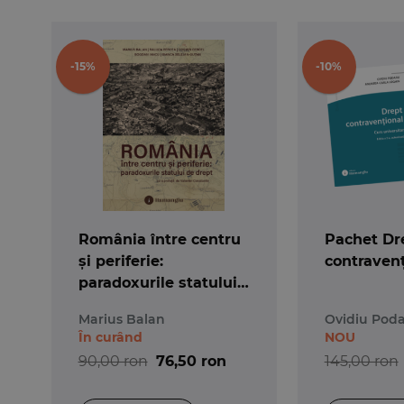
-15%
-10%
România între centru
Pachet Dr
și periferie:
contravenț
paradoxurile statului
de drept
Marius Balan
Ovidiu Pod
În curând
NOU
90,00 ron
76,50 ron
145,00 ron