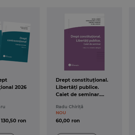
ept
Drept constituțional.
ional 2026
Libertăți publice.
Caiet de seminar.
Ediția a 5-a
aru
Radu Chiriță
NOU
130,50 ron
60,00 ron