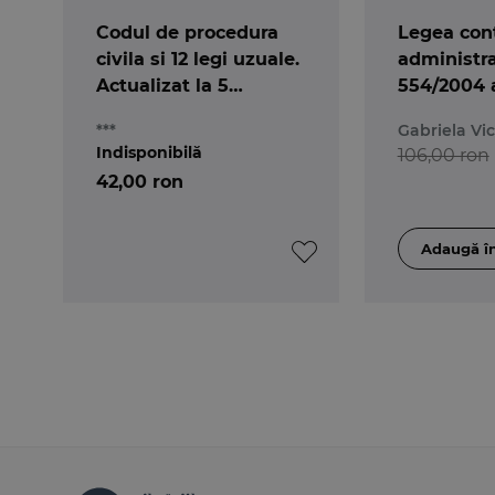
Codul de procedura
Legea con
civila si 12 legi uzuale.
administra
Actualizat la 5
554/2004 
septembrie 2021
Editia a 3-
***
Gabriela Vic
Indisponibilă
106,00 ron
42,00 ron