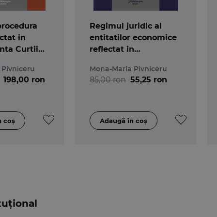
inceputul unei cariere juridice.
procedura
Regimul juridic al
ectat in
entitatilor economice
nta Curtii
reflectat in
onale
jurisprudenta Curtii
Pivniceru
Mona-Maria Pivniceru
Constitutionale
198,00 ron
85,00 ron
55,25 ron
tuțional