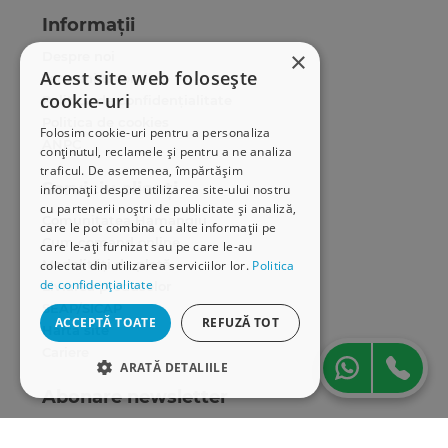
Informații
×
Despre noi
Acest site web folosește
Termeni & condiții
cookie-uri
Politica de confidențialitate
Politica de cookies
Folosim cookie-uri pentru a personaliza
ANPC
conținutul, reclamele și pentru a ne analiza
traficul. De asemenea, împărtășim
Serviciu clienți
informații despre utilizarea site-ului nostru
cu partenerii noștri de publicitate și analiză,
Comunitatea Hamangiu
care le pot combina cu alte informații pe
Cum comand online
care le-ați furnizat sau pe care le-au
Modalități de plată
colectat din utilizarea serviciilor lor.
Politica
de confidențialitate
Livrarea produselor
SEAP/SICAP
ACCEPTĂ TOATE
REFUZĂ TOT
Hartă site
Cariere
ARATĂ DETALIILE
Abonare newsletter
STRICT NECESARE
DE PERFORMANȚĂ