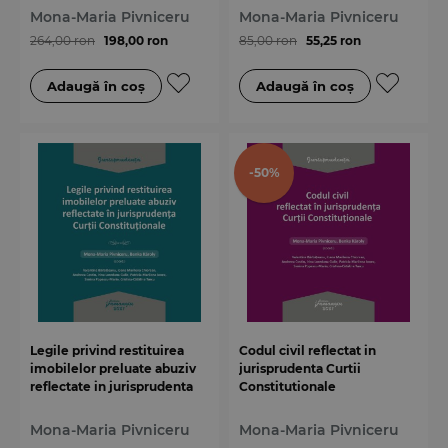
Mona-Maria Pivniceru
Mona-Maria Pivniceru
264,00 ron
198,00 ron
85,00 ron
55,25 ron
-50%
Legile privind restituirea
Codul civil reflectat in
imobilelor preluate abuziv
jurisprudenta Curtii
reflectate in jurisprudenta
Constitutionale
Curtii Constitutionale
Mona-Maria Pivniceru
Mona-Maria Pivniceru