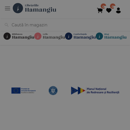
Cărți
Noutăți
În curs de apariție
Reduceri
Evenimente
Librării
Contact
Newsletter
031 425 4