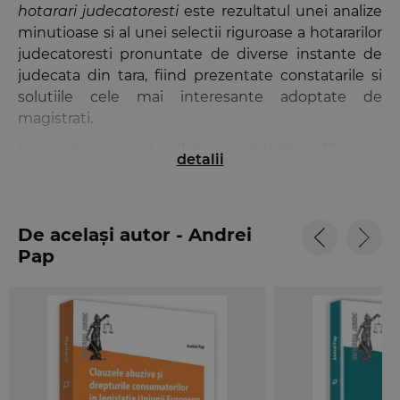
hotarari judecatoresti
este rezultatul unei analize
minutioase si al unei selectii riguroase a hotararilor
judecatoresti pronuntate de diverse instante de
judecata din tara, fiind prezentate constatarile si
solutiile cele mai interesante adoptate de
magistrati.
In volumul al II-lea, intitulat
Plangeri
detalii
contraventionale. Contestatii la executare
sunt
prezentate cronologic, in rezumat, hotarari
judecatoresti in materie contraventionala
De același autor - Andrei
pronuntate in anul 2014 de varii instante nationale,
Pap
in diferite domenii in care legiuitorul a stabilit ca
savarsirea unor fapte constituie contraventii si se
sanctioneaza potrivit legii.
Lucrarea poate fi utilizata si pentru o analiza
comparativa cu volumul I, astfel incat cititorul sa
poata observa la ce nivel a ajuns calitatea
hotararilor judecatoresti pronuntate in materie