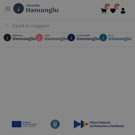
Cărți
Noutăți
În curs de apariție
Reduceri
Evenimente
Librării
Contact
Newsletter
031 425 4