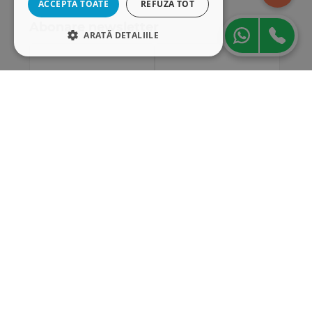
ACCEPTĂ TOATE
REFUZĂ TOT
Abonare newsletter
ARATĂ DETALIILE
STRICT NECESARE
DE PERFORMANȚĂ
DE TARGETARE
DE FUNCŢIONALITATE
Strict necesare
De performanță
De targetare
De funcţionalitate
Cookie-urile strict necesare permit
funcționalitatea principală a site-ului web,
cum ar fi autentificarea utilizatorului și
gestionarea contului. Site-ul web nu poate fi
utilizat corect fără cookie-uri strict necesare.
„Conținutul acestui material nu reprezintă în mod
Furnizor
/