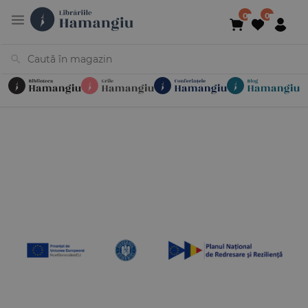
Cărți
Noutăți
În curs de apariție
Reduceri
Evenimente
Librării
Contact
Newsletter
031 425 4