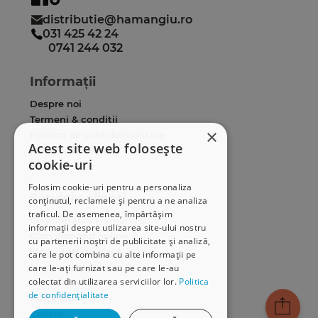
distributie@hamangiu.ro
031 425 42 24
0741 244 032
Informații
Despre noi
Termeni & condiții
×
Politica de confidențialitate
Acest site web folosește
Politica de cookies
cookie-uri
ANPC
Folosim cookie-uri pentru a personaliza
Serviciu clienți
conținutul, reclamele și pentru a ne analiza
traficul. De asemenea, împărtășim
Comunitatea Hamangiu
informații despre utilizarea site-ului nostru
Cum comand online
cu partenerii noștri de publicitate și analiză,
Modalități de plată
care le pot combina cu alte informații pe
Livrarea produselor
care le-ați furnizat sau pe care le-au
colectat din utilizarea serviciilor lor.
Politica
SEAP/SICAP
de confidențialitate
Hartă site
Cariere