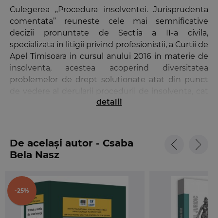
Culegerea „Procedura insolventei. Jurisprudenta
comentata” reuneste cele mai semnificative
decizii pronuntate de Sectia a II-a civila,
specializata in litigii privind profesionistii, a Curtii de
Apel Timisoara in cursul anului 2016 in materie de
insolventa, acestea acoperind diversitatea
problemelor de drept solutionate atat din punct
de vedere al derularii procedurii de insolventa, cat
detalii
si al obligatiilor si raspunderii participantilor la
aceasta procedura judiciara.
Lucrarea este organizata dupa principalele etape
De același autor - Csaba
de derulare a procedurii de executare colectiva,
Bela Nasz
respectiv: deschiderea procedurii, participantii la
procedura, administrarea procedurii, reorganizarea
si falimentul, inclusiv lichidarea activelor
-25%
debitorului si distribuirea sumelor obtinute,
inchiderea procedurii insolventei si antrenarea