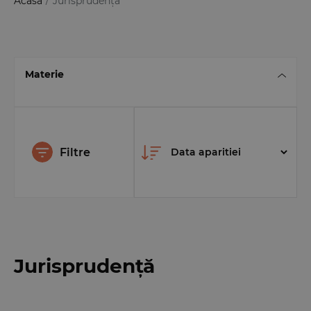
Acasă
/
Jurisprudență
Materie
Filtre
Jurisprudență