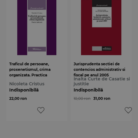
Traficul de persoane,
Jurisprudenta sectiei de
proxenetismul, crima
contencios administrativ si
organizata. Practica
fiscal pe anul 2005
Inalta Curte de Casatie si
judiciara
Nicoleta Cristus
justitie
Indisponibilă
Indisponibilă
22,00 ron
10,00 ron
31,00 ron