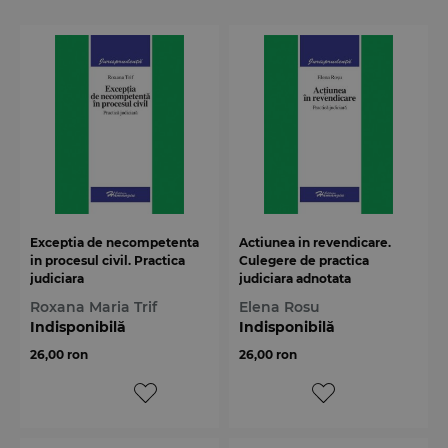
Exceptia de necompetenta
Actiunea in revendicare.
in procesul civil. Practica
Culegere de practica
judiciara
judiciara adnotata
Roxana Maria Trif
Elena Rosu
Indisponibilă
Indisponibilă
26,00 ron
26,00 ron