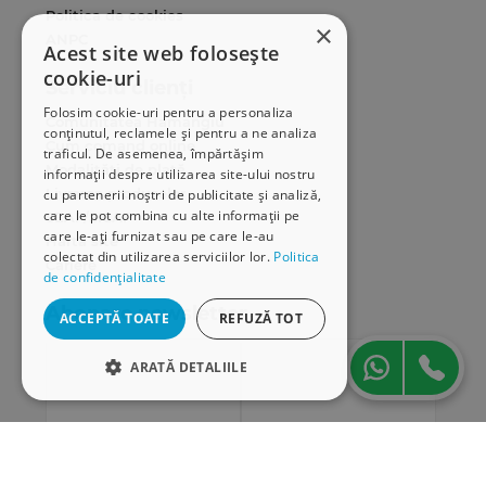
Politica de cookies
×
ANPC
Acest site web folosește
cookie-uri
Serviciu clienți
Folosim cookie-uri pentru a personaliza
Comunitatea Hamangiu
conținutul, reclamele și pentru a ne analiza
Cum comand online
traficul. De asemenea, împărtășim
Modalități de plată
informații despre utilizarea site-ului nostru
Livrarea produselor
cu partenerii noștri de publicitate și analiză,
care le pot combina cu alte informații pe
SEAP/SICAP
care le-ați furnizat sau pe care le-au
Hartă site
colectat din utilizarea serviciilor lor.
Politica
Cariere
de confidențialitate
Abonare newsletter
ACCEPTĂ TOATE
REFUZĂ TOT
ARATĂ DETALIILE
STRICT NECESARE
DE PERFORMANȚĂ