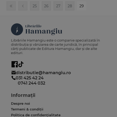
25
26
27
28
29
Librăriile Hamangiu este o companie specializată în
distribuția și vânzarea de carte juridică, în principal
cărți publicate de Editura Hamangiu, dar și de alte
edituri.
distributie@hamangiu.ro
031 425 42 24
0741 244 032
Informații
Despre noi
Termeni & condiții
Politica de confidențialitate