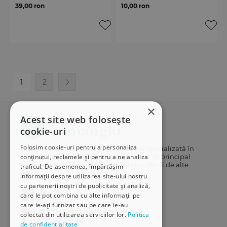
39,00 ron
10,00 ron
1
2
×
Acest site web folosește
cookie-uri
Folosim cookie-uri pentru a personaliza
Librăriile Hamangiu este o companie specializată în
conținutul, reclamele și pentru a ne analiza
distribuția și vânzarea de carte juridică, în principal
cărți publicate de Editura Hamangiu, dar și de alte
traficul. De asemenea, împărtășim
edituri.
informații despre utilizarea site-ului nostru
cu partenerii noștri de publicitate și analiză,
care le pot combina cu alte informații pe
care le-ați furnizat sau pe care le-au
distributie@hamangiu.ro
colectat din utilizarea serviciilor lor.
Politica
031 425 42 24
de confidențialitate