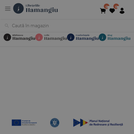
Cărți
Noutăți
În curs de apariție
Reduceri
Evenimente
Librării
Contact
Newsletter
031 425 4