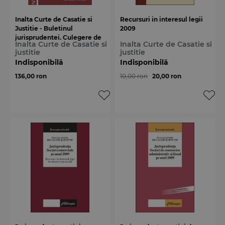
Inalta Curte de Casatie si
Recursuri in interesul legii
Justitie - Buletinul
2009
jurisprudentei. Culegere de
Inalta Curte de Casatie si
Inalta Curte de Casatie si
decizii pe anul 2010
justitie
justitie
Indisponibilă
Indisponibilă
136,00 ron
10,00 ron
20,00 ron