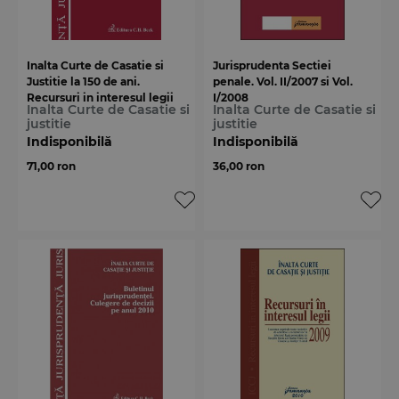
Inalta Curte de Casatie si
Jurisprudenta Sectiei
Justitie la 150 de ani.
penale. Vol. II/2007 si Vol.
Recursuri in interesul legii
I/2008
Inalta Curte de Casatie si
Inalta Curte de Casatie si
2010-2011
justitie
justitie
Indisponibilă
Indisponibilă
71,00 ron
36,00 ron