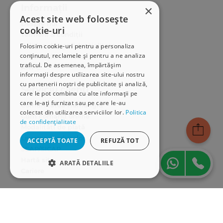
Informații
×
Acest site web folosește
Despre noi
cookie-uri
Termeni & condiții
Politica de confidențialitate
Folosim cookie-uri pentru a personaliza
conținutul, reclamele și pentru a ne analiza
Politica de cookies
traficul. De asemenea, împărtășim
ANPC
informații despre utilizarea site-ului nostru
cu partenerii noștri de publicitate și analiză,
Serviciu clienți
care le pot combina cu alte informații pe
care le-ați furnizat sau pe care le-au
Comunitatea Hamangiu
colectat din utilizarea serviciilor lor.
Politica
Cum comand online
de confidențialitate
Modalități de plată
Livrarea produselor
ACCEPTĂ TOATE
REFUZĂ TOT
SEAP/SICAP
Hartă site
ARATĂ DETALIILE
Cariere
STRICT NECESARE
Abonare newsletter
DE PERFORMANȚĂ
DE TARGETARE