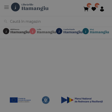
Cărți
Noutăți
În curs de apariție
Reduceri
Evenimente
Librării
Contact
Newsletter
031 425 4