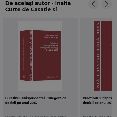
De același autor - Inalta
Curte de Casatie si
justitie
Buletinul Jurisprudentei. Culegere de
Buletinul Jurisprude
decizii pe anul 2013
decizii pe anul 2012