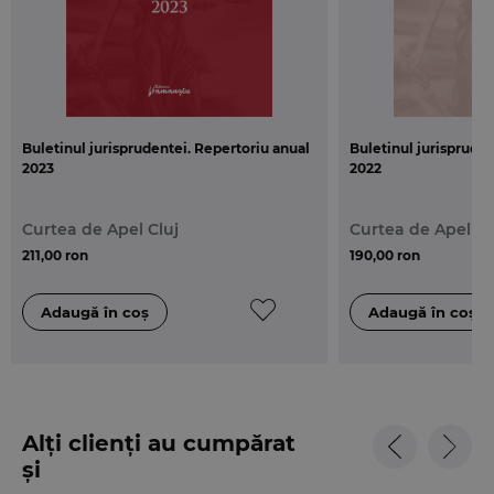
Buletinul jurisprudentei. Repertoriu anual
Buletinul jurispruden
2023
2022
Curtea de Apel Cluj
Curtea de Apel Cl
211,00 ron
190,00 ron
Alți clienți au cumpărat
și