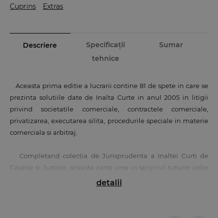
Cuprins
Extras
Specificații
Sumar
Descriere
tehnice
Aceasta prima editie a lucrarii contine 81 de spete in care se
prezinta solutiile date de Inalta Curte in anul 2005 in litigii
privind societatile comerciale, contractele comerciale,
privatizarea, executarea silita, procedurile speciale in materie
comerciala si arbitraj.
Completand colectia de Jurisprudenta a Inaltei Curti de
Casatie si Justitie, aceasta carte vine in sprijinul tuturor celor
interesati sa se specializeze in dreptul comercial, pentru
detalii
asigurarea unei aparari profesioniste sau pentru solutionarea
unitara a litigiilor in acest domeniu.