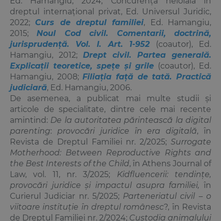
Ed. Hamangiu, 2024; Concurența neloială în
dreptul internațional privat, Ed. Universul Juridic,
2022;
Curs de dreptul familiei
, Ed. Hamangiu,
2015;
Noul Cod civil. Comentarii, doctrină,
jurisprudență. Vol. I. Art. 1-952
(coautor), Ed.
Hamangiu, 2012;
Drept civil. Partea generală.
Explicații teoretice, spețe și grile
(coautor), Ed.
Hamangiu, 2008;
Filiația față de tată. Practică
judiciară
, Ed. Hamangiu, 2006.
De asemenea, a publicat mai multe studii și
articole de specialitate, dintre cele mai recente
amintind:
De la autoritatea părintească la digital
parenting
:
provocări juridice în era digitală
, în
Revista de Dreptul Familiei nr. 2/2025;
Surrogate
Motherhood: Between Reproductive Rights and
the Best Interests of the Child
, în Athens Journal of
Law, vol. 11, nr. 3/2025;
Kidfluencerii: tendințe,
provocări juridice și impactul asupra familiei,
în
Curierul Judiciar nr. 5/2025;
Parteneriatul civil
–
o
viitoare instituție în dreptul românesc
?, în Revista
de Dreptul Familiei nr. 2/2024;
Custodia animalului