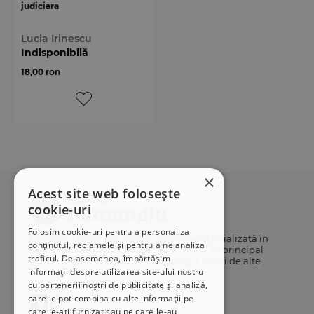
judiciara
Lucia Irinescu
Indisponibilă
18,00 ron
×
Acest site web folosește
cookie-uri
Folosim cookie-uri pentru a personaliza
Librăriile Hamangiu este o companie specializată în
conținutul, reclamele și pentru a ne analiza
distribuția și vânzarea de carte juridică, în principal
traficul. De asemenea, împărtășim
cărți publicate de Editura Hamangiu, dar și de alte
informații despre utilizarea site-ului nostru
edituri.
cu partenerii noștri de publicitate și analiză,
care le pot combina cu alte informații pe
care le-ați furnizat sau pe care le-au