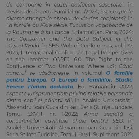
de companie în cazul desfacerii căsătoriei
, în
Revista de Dreptul Familiei nr. 1/2024;
Est-ce que le
divorce change le niveau de vie des conjoints
?, în
La famille au XXIe siècle. Excursion vagabonde de
la Roumanie à la France
, L’Harmattan, Paris, 2024;
The Consumer and the Data Subject in the
Digital World
, în SHS Web of Conferences, vol. 177,
2023, International Conference Legal Perspectives
on the Internet. COPEJI 6.0. The Right to the
Confluence of Two Universes: Where to?;
Când
minorul se căsătorește
, în volumul
O familie
pentru Europa. O Europă a familiilor. Studia
Emese Florian dedicata
, Ed. Hamangiu, 2022;
Aspecte jurisprudențiale privind relațiile personale
dintre copil și părinții săi
, în Analele Universității
Alexandru Ioan Cuza din Iași, Seria Științe Juridice,
Tomul LXVIII, nr. 1/2022;
Arma secretă a
concurenților: cuvintele cheie pentru SEO
, în
Analele Universității Alexandru Ioan Cuza din Iași,
Seria Științe Juridice, Tomul LXVII, Supliment 2021;