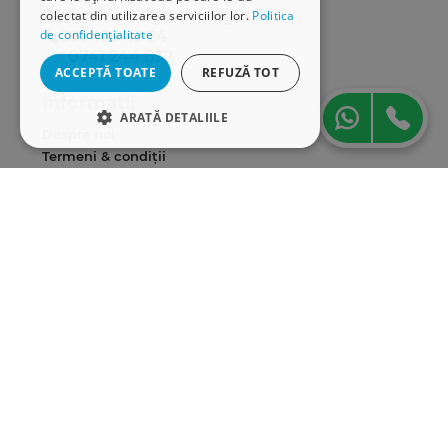
distributie@hamangiu.ro
colectat din utilizarea serviciilor lor.
Politica
de confidențialitate
031 425 42 24
0741 244 032
ACCEPTĂ TOATE
REFUZĂ TOT
Informații
ARATĂ DETALIILE
Despre noi
STRICT NECESARE
Termeni & condiții
Politica de confidențialitate
DE PERFORMANȚĂ
Politica de cookies
ANPC
DE TARGETARE
Serviciu clienți
DE FUNCŢIONALITATE
Comunitatea Hamangiu
Cum comand online
Modalități de plată
Strict necesare
De performanță
Livrarea produselor
De targetare
De funcţionalitate
SEAP/SICAP
Hartă site
Cookie-urile strict necesare permit
Cariere
funcționalitatea principală a site-ului web,