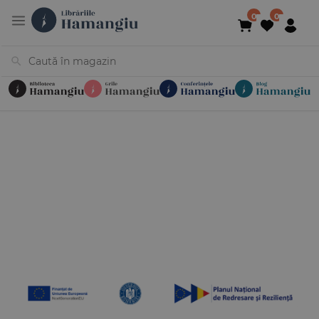
Cărți
Noutăți
În curs de apariție
Reduceri
Evenimente
Librării
Contact
Newsletter
031 425 4