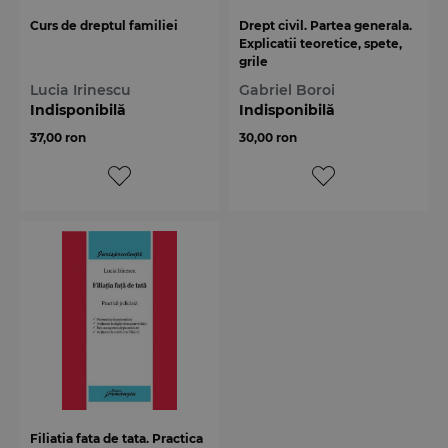
Curs de dreptul familiei
Drept civil. Partea generala.
Explicatii teoretice, spete,
grile
Lucia Irinescu
Gabriel Boroi
Indisponibilă
Indisponibilă
37,00 ron
30,00 ron
Filiatia fata de tata. Practica