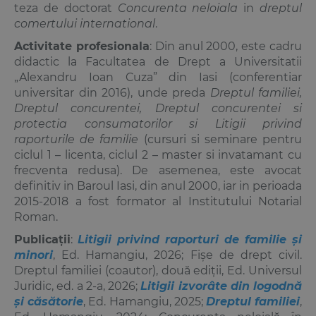
teza de doctorat
Concurenta neloiala
in
dreptul
comertului international
.
Activitate profesionala
: Din anul 2000, este cadru
didactic la Facultatea de Drept a Universitatii
„Alexandru Ioan Cuza” din Iasi (conferentiar
universitar din 2016), unde preda
Dreptul familiei,
Dreptul concurentei, Dreptul concurentei si
protectia consumatorilor si Litigii privind
raporturile de familie
(cursuri si seminare pentru
ciclul 1 – licenta, ciclul 2 – master si invatamant cu
frecventa redusa). De asemenea, este avocat
definitiv in Baroul Iasi, din anul 2000, iar in perioada
2015-2018 a fost formator al Institutului Notarial
Roman.
Publicații
:
Litigii privind raporturi de familie și
minori
, Ed. Hamangiu, 2026; Fișe de drept civil.
Dreptul familiei (coautor), două ediții, Ed. Universul
Juridic, ed. a 2-a, 2026;
Litigii izvorâte din logodnă
și căsătorie
, Ed. Hamangiu, 2025;
Dreptul familiei
,