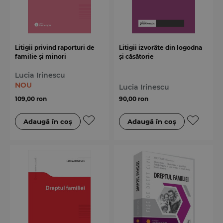
Litigii privind raporturi de
Litigii izvorâte din logodna
familie și minori
și căsătorie
Lucia Irinescu
NOU
Lucia Irinescu
109,00 ron
90,00 ron