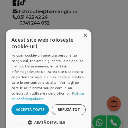
distributie@hamangiu.ro
031 425 42 24
0741 244 032
×
Informații
Acest site web folosește
cookie-uri
Despre noi
Termeni & condiții
Folosim cookie-uri pentru a personaliza
Politica de confidențialitate
conținutul, reclamele și pentru a ne analiza
Politica de cookies
traficul. De asemenea, împărtășim
ANPC
informații despre utilizarea site-ului nostru
cu partenerii noștri de publicitate și analiză,
care le pot combina cu alte informații pe
Serviciu clienți
care le-ați furnizat sau pe care le-au
Comunitatea Hamangiu
colectat din utilizarea serviciilor lor.
Politica
Cum comand online
de confidențialitate
Modalități de plată
ACCEPTĂ TOATE
REFUZĂ TOT
Livrarea produselor
SEAP/SICAP
ARATĂ DETALIILE
Hartă site