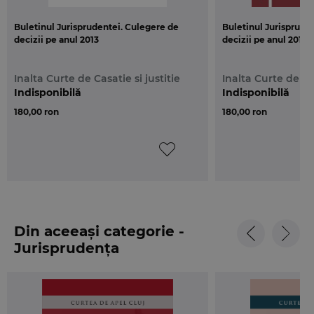
Buletinul Jurisprudentei. Culegere de
Buletinul Jurisprude
decizii pe anul 2013
decizii pe anul 2012
Inalta Curte de Casatie si justitie
Inalta Curte de Cas
Indisponibilă
Indisponibilă
180,00 ron
180,00 ron
Din aceeași categorie -
Jurisprudența
instanțelor judecătorești