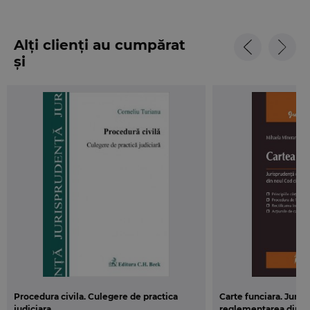
Alți clienți au cumpărat
și
Procedura civila. Culegere de practica
Carte funciara. Juri
judiciara
reglementarea din no