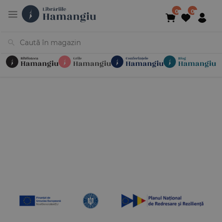
Cărți
Noutăți
În curs de apariție
Reduceri
Evenimente
Librării
Contact
Newsletter
031 425 4