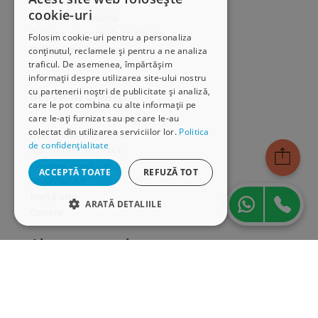
Despre noi
cookie-uri
Termeni & condiții
Politica de confidențialitate
Folosim cookie-uri pentru a personaliza
Politica de cookies
conținutul, reclamele și pentru a ne analiza
traficul. De asemenea, împărtășim
ANPC
informații despre utilizarea site-ului nostru
cu partenerii noștri de publicitate și analiză,
Serviciu clienți
care le pot combina cu alte informații pe
care le-ați furnizat sau pe care le-au
Comunitatea Hamangiu
colectat din utilizarea serviciilor lor.
Politica
Cum comand online
de confidențialitate
Modalități de plată
Livrarea produselor
ACCEPTĂ TOATE
REFUZĂ TOT
SEAP/SICAP
Hartă site
ARATĂ DETALIILE
Cariere
STRICT NECESARE
Abonare newsletter
DE PERFORMANȚĂ
DE TARGETARE
DE FUNCŢIONALITATE