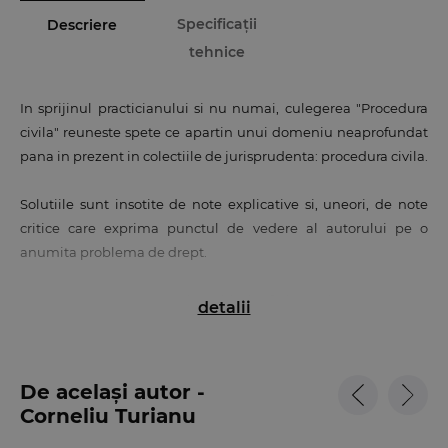
Specificații
Descriere
tehnice
In sprijinul practicianului si nu numai, culegerea "Procedura
civila" reuneste spete ce apartin unui domeniu neaprofundat
pana in prezent in colectiile de jurisprudenta: procedura civila.
Solutiile sunt insotite de note explicative si, uneori, de note
critice care exprima punctul de vedere al autorului pe o
anumita problema de drept.
Lucrarea este structurata in 6 titluri referitoare la: competenta
detalii
instantelor judecatoresti, actiunea civila, judecata, hotararea
judecatoreasca, caile de atac, executarea silita, acoperind
astfel principalele institutii de drept procesual civil.
De același autor -
Corneliu Turianu