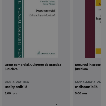
Drept comercial. Culegere de practica
Recursul in procesul c
judiciara
judiciara
Vasile Patulea
Mona-Maria Pivni
Indisponibilă
Indisponibilă
5,00 ron
5,00 ron