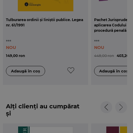
Tulburarea ordinii și liniștii publice. Legea
Pachet Jurisprudența
nr. 61/1991
aplicarea Codului pen
procedură penală
***
***
NOU
NOU
149,00 ron
448,00 ron
403,20 r
Alți clienți au cumpărat
și