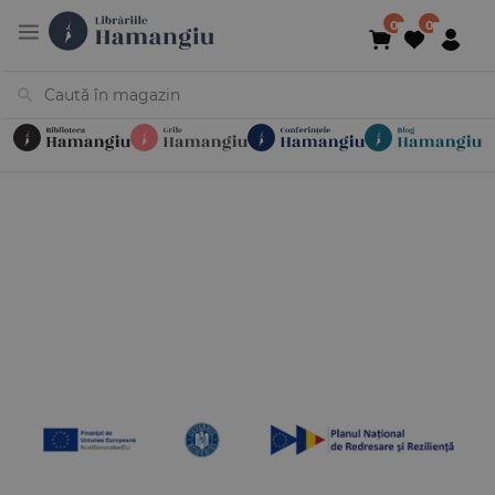
Cărți
Noutăți
În curs de apariție
Reduceri
Evenimente
Librării
Contact
Newsletter
031 425 4