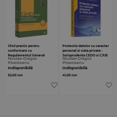
Ghid practic pentru
Protectia datelor cu caracter
conformare cu
personal si viata privata -
Regulamentul General
Jurisprudenta CEDO si CJUE
Nicolae-Dragos
Nicolae-Dragos
privind Protectia Datelor.
Ploesteanu
Ploesteanu
Instrument de audit
Indisponibilă
Indisponibilă
52,00 ron
41,00 ron