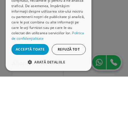
conținutul, reclamele și pentru a ne analiza
Serviciu clienți
traficul. De asemenea, împărtășim
informații despre utilizarea site-ului nostru
Comunitatea Hamangiu
cu partenerii noștri de publicitate și analiză,
Cum comand online
care le pot combina cu alte informații pe
Modalități de plată
care le-ați furnizat sau pe care le-au
Livrarea produselor
colectat din utilizarea serviciilor lor.
Politica
SEAP/SICAP
de confidențialitate
Hartă site
ACCEPTĂ TOATE
REFUZĂ TOT
Cariere
ARATĂ DETALIILE
Abonare newsletter
STRICT NECESARE
DE PERFORMANȚĂ
DE TARGETARE
DE FUNCŢIONALITATE