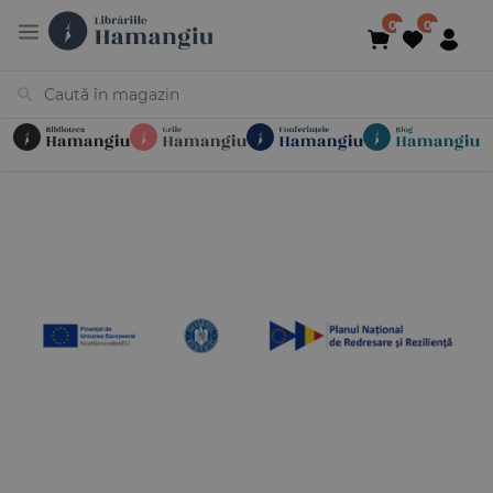
Cărți
Noutăți
În curs de apariție
Reduceri
Evenimente
Librării
Contact
Newsletter
031 425 4