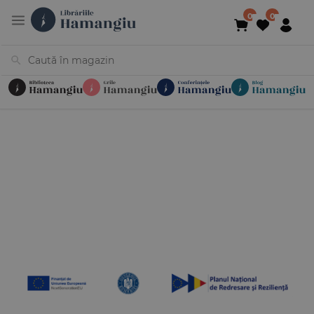
Cărți
Noutăți
În curs de apariție
Reduceri
Evenimente
Librării
Contact
Newsletter
031 425 4