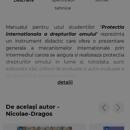
Specificații
Sumar
Descriere
tehnice
Manualul pentru uzul studentilor "
Protectia
internationala a drepturilor omului
" reprezinta
un instrument didactic care ofera o prezentare
generala a mecanismelor internationale prin
intermediul carora se asigura si realizeaza protectia
drepturilor omului in lume si, totodata, sunt
elaborate idei, criterii de evaluare si auto-evaluare a
studentilor la aceasta materie.
detalii
Ce aduce nou acest instrument didactic? In primul
rand este extrem de facil si aranjat intr-o maniera
logica pentru a fi asimilata materia si a se forma o
De același autor -
perspectiva asupra cadrului general de protectie
Nicolae-Dragos
internationala a drepturilor omului. In al doilea
Ploesteanu
rand, in mod constant ideile de baza ale materiei
sunt exemplificate prin referiri la contextul actual,