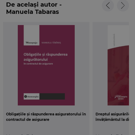
contract, teste grila sau chiar provocari adresate
De același autor -
cititorului de redactare la solicitarea uneia dintre
Manuela Tabaras
parti a unui anumit tip de contract.
Toate aceste argumente demonstreaza ca autorul
si-a propus un material didactic sintetic dar
extrem de aplicat, un instrument util nu doar
studentilor invatamantului la distanta, carora cu
precadere le este adresat, dar si oricarui
intreprinzator incursionist in domeniul dreptului,
cat si profesionistilor acestui domeniu prin
aplicatiile practice pe care le propune.
Obligațiile și răspunderea asiguratorului în
Dreptul asigurărilor.
contractul de asigurare
învățământul la dist