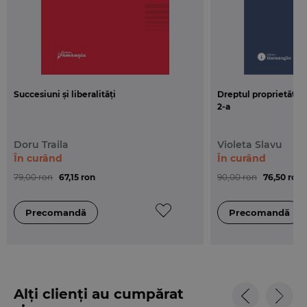
Succesiuni și liberalități
Dreptul proprietății i
2-a
Doru Traila
Violeta Slavu
În curând
În curând
79,00 ron
67,15 ron
90,00 ron
76,50 ron
Alți clienți au cumpărat