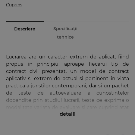
Cuprins
Specificații
Descriere
tehnice
Lucrarea are un caracter extrem de aplicat, fiind
propus in principiu, aproape fiecarui tip de
contract civil prezentat, un model de contract
aplicativ si extrem de actual si pertinent in viata
practica a juristilor contemporani, dar si un pachet
de teste de autoevaluare a cunostintelor
dobandite prin studiul lucrarii, teste ce exprima o
modalitate variata de evaluare si care cuprind atat
detalii
subiecte traditionale de sinteza asupra diferitelor
contracte juridice ingemanate cu rol de
surprindere a diferentelor specifice fiecarui tip de