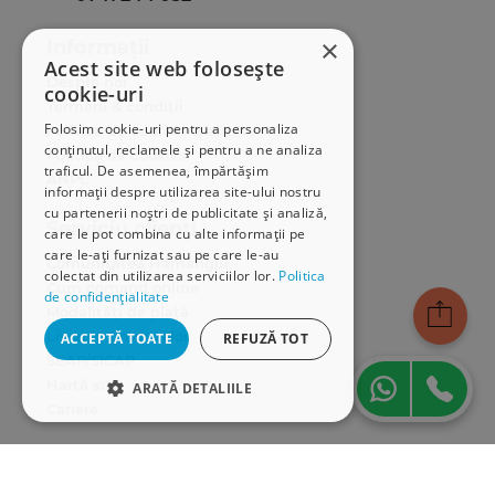
×
Informații
Acest site web folosește
Despre noi
cookie-uri
Termeni & condiții
Folosim cookie-uri pentru a personaliza
Politica de confidențialitate
conținutul, reclamele și pentru a ne analiza
Politica de cookies
traficul. De asemenea, împărtășim
ANPC
informații despre utilizarea site-ului nostru
cu partenerii noștri de publicitate și analiză,
Serviciu clienți
care le pot combina cu alte informații pe
care le-ați furnizat sau pe care le-au
Comunitatea Hamangiu
colectat din utilizarea serviciilor lor.
Politica
Cum comand online
de confidențialitate
Modalități de plată
Livrarea produselor
ACCEPTĂ TOATE
REFUZĂ TOT
SEAP/SICAP
Hartă site
ARATĂ DETALIILE
Cariere
STRICT NECESARE
Abonare newsletter
DE PERFORMANȚĂ