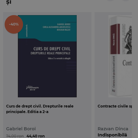
și
-40%
Curs de drept civil. Drepturile reale
Contracte civile spec
principale. Editia a 2-a
Gabriel Boroi
Razvan Dinca
Indisponibilă
74,00 ron
44,40 ron