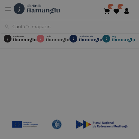
Cărți
Noutăți
În curs de apariție
Reduceri
Evenimente
Librării
Contact
Newsletter
031 425 4