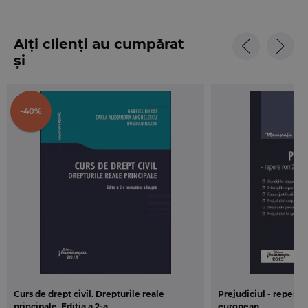
Alți clienți au cumpărat
și
-40%
Curs de drept civil. Drepturile reale
Prejudiciul - repere 
principale. Editia a 2-a
european