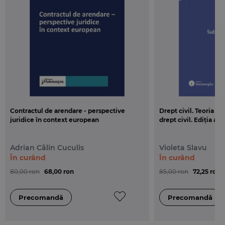
Contractul de arendare - perspective
Drept civil. Teoria g
juridice în context european
drept civil. Ediția a 3
Adrian Călin Cuculis
Violeta Slavu
În curând
În curând
80,00 ron
68,00 ron
85,00 ron
72,25 ron