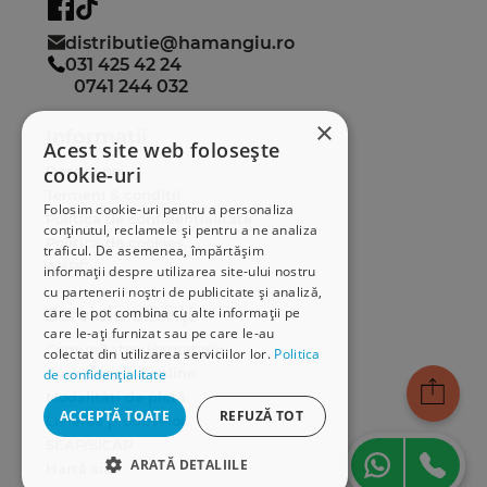
distributie@hamangiu.ro
031 425 42 24
0741 244 032
×
Informații
Acest site web folosește
cookie-uri
Despre noi
Termeni & condiții
Folosim cookie-uri pentru a personaliza
Politica de confidențialitate
conținutul, reclamele și pentru a ne analiza
Politica de cookies
traficul. De asemenea, împărtășim
ANPC
informații despre utilizarea site-ului nostru
cu partenerii noștri de publicitate și analiză,
care le pot combina cu alte informații pe
Serviciu clienți
care le-ați furnizat sau pe care le-au
Comunitatea Hamangiu
colectat din utilizarea serviciilor lor.
Politica
Cum comand online
de confidențialitate
Modalități de plată
ACCEPTĂ TOATE
REFUZĂ TOT
Livrarea produselor
SEAP/SICAP
ARATĂ DETALIILE
Hartă site