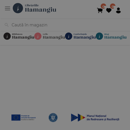
Cărți
Noutăți
În curs de apariție
Reduceri
Evenimente
Librării
Contact
Newsletter
031 425 4