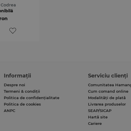
rat
 Codrea
onibilă
 ron
Informații
Serviciu clienți
Despre noi
Comunitatea Haman
Termeni & condiții
Cum comand online
Politica de confidențialitate
Modalități de plată
Politica de cookies
Livrarea produselor
ANPC
SEAP/SICAP
Hartă site
Cariere