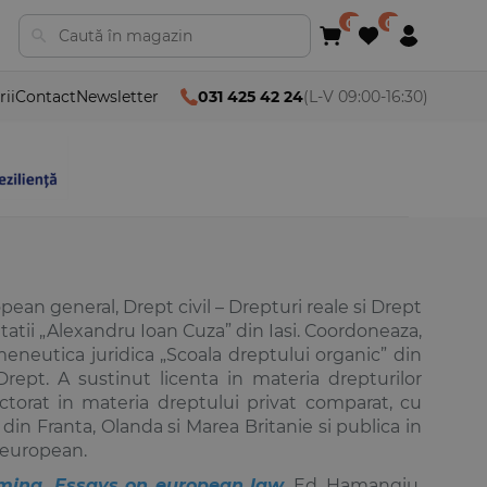
rii
Contact
Newsletter
031 425 42 24
(L-V 09:00-16:30)
pean general, Drept civil – Drepturi reale si Drept
sitatii „Alexandru Ioan Cuza” din Iasi. Coordoneaza,
meneutica juridica „Scoala dreptului organic” din
rept. A sustinut licenta in materia drepturilor
octorat in materia dreptului privat comparat, cu
u din Franta, Olanda si Marea Britanie si publica in
ui european.
gmina. Essays on european law
, Ed. Hamangiu,