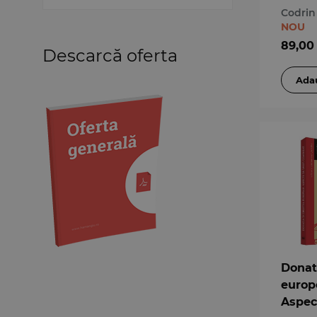
Codrin
Medicină
NOU
Organizarea profesiilor
89,00
juridice
Descarcă oferta
Protecția drepturilor omului
Psihologie
Teoria generală a dreptului
Variae
Donat
europ
Aspec