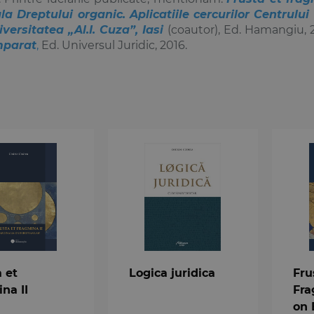
la Dreptului organic
. Aplicatiile cercurilor Centrul
iversitatea „Al.I. Cuza”, Iasi
(coautor), Ed. Hamangiu, 
mparat
,
Ed. Universul Juridic, 2016.
 et
Logica juridica
Fru
na II
Fra
on 