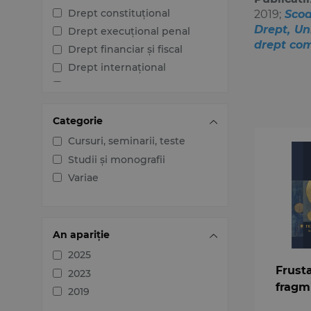
Drept constituțional
2019;
Scoa
Drept, Un
Drept execuțional penal
drept co
Drept financiar și fiscal
Drept internațional
Drept penal
Drept procesual civil
Categorie
Drept procesual penal
Dreptul afacerilor
Cursuri, seminarii, teste
Dreptul familiei
Studii și monografii
Dreptul mediului
Variae
Dreptul muncii și securității
sociale
Dreptul noilor tehnologii
An apariție
Dreptul proprietății
2025
intelectuale
Frusta
2023
Dreptul Uniunii Europene
fragmi
2019
Jurisprudența instanțelor
judecătorești