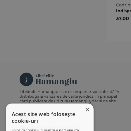
compa
Codrin
Indisp
37,00
Librăriile Hamangiu este o companie specializată în
distribuția și vânzarea de carte juridică, în principal
cărți publicate de Editura Hamangiu, dar și de alte
edituri.
×
Acest site web folosește
cookie-uri
distributie@hamangiu.ro
Folosim cookie-uri pentru a personaliza