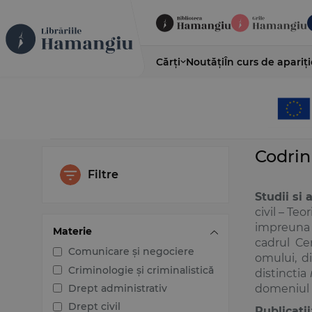
Cărți
Noutăți
În curs de apariți
Codrin
Filtre
Studii si 
civil – Te
impreuna c
Materie
cadrul Ce
Comunicare și negociere
omului, di
Criminologie și criminalistică
distinctia
Drept administrativ
domeniul f
Drept civil
Publicatii