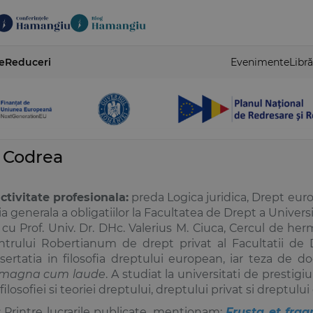
e
Reduceri
Evenimente
Libră
 Codrea
activitate profesionala:
preda Logica juridica, Drept euro
oria generala a obligatiilor la Facultatea de Drept a Univer
u Prof. Univ. Dr. DHc. Valerius M. Ciuca, Cercul de her
ntrului Robertianum de drept privat al Facultatii de D
sertatia in filosofia dreptului european, iar teza de d
magna cum laude
. A studiat la universitati de prestigi
ilosofiei si teoriei dreptului, dreptului privat si dreptul
: Printre lucrarile publicate, mentionam:
Frusta et fra