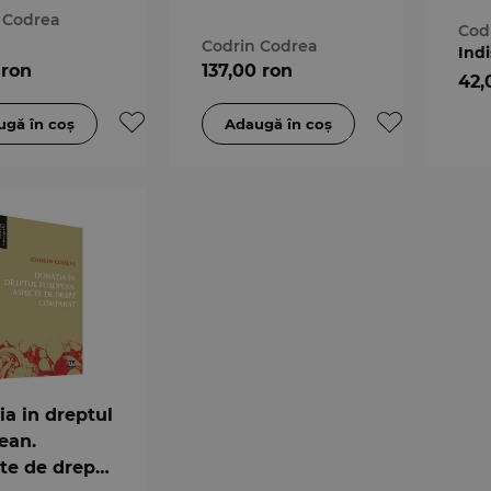
 Codrea
Cod
Codrin Codrea
Indi
 ron
137,00 ron
42,
ia in dreptul
ean.
te de drept