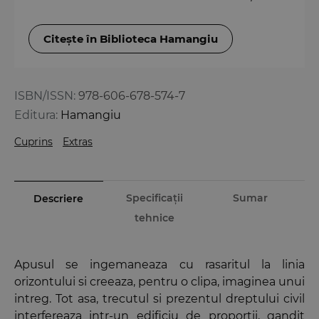
Citește în Biblioteca Hamangiu
ISBN/ISSN:
978-606-678-574-7
Editura:
Hamangiu
Cuprins
Extras
Specificații
Sumar
Descriere
tehnice
Apusul se ingemaneaza cu rasaritul la linia
orizontului si creeaza, pentru o clipa, imaginea unui
intreg. Tot asa, trecutul si prezentul dreptului civil
interfereaza intr-un edificiu de proportii, gandit