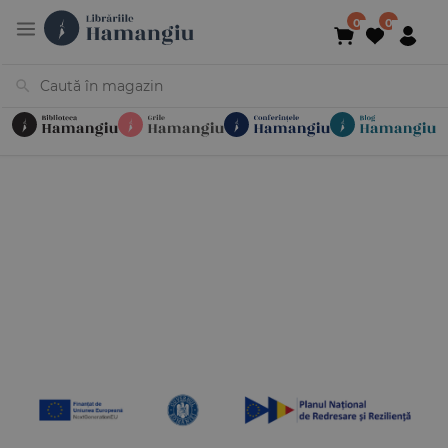
Cărți
Noutăți
În curs de apariție
Reduceri
Evenimente
Librării
Contact
Newsletter
031 425 4