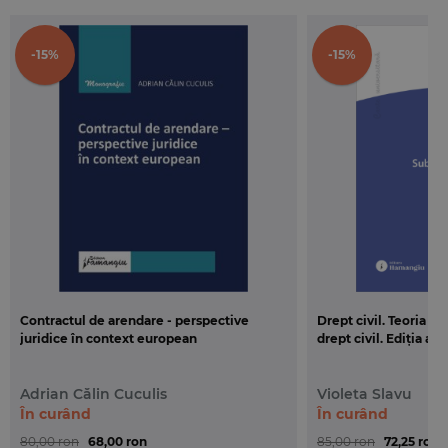
-15%
-15%
Contractul de arendare - perspective
Drept civil. Teoria g
juridice în context european
drept civil. Ediția a 3
Adrian Călin Cuculis
Violeta Slavu
În curând
În curând
80,00 ron
68,00 ron
85,00 ron
72,25 ron