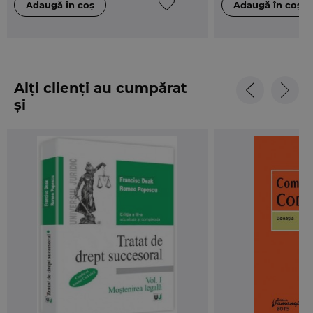
Alți clienți au cumpărat
și