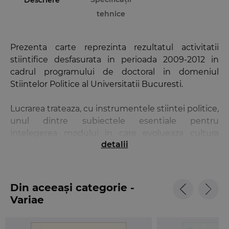
Descriere
tehnice
Prezenta carte reprezinta rezultatul activitatii
stiintifice desfasurata in perioada 2009-2012 in
cadrul programului de doctoral in domeniul
Stiintelor Politice al Universitatii Bucuresti.
Lucrarea trateaza, cu instrumentele stiintei politice,
unul dintre subiectele esentiale pentru
intelegerea modului in care evolueaza cultura
detalii
domniei legii in Romania, Avocatul Poporului.
Departe de a fi o institutie irelevanta,
Avocatul
Poporului
poate fi unul dintre acele elemente ce
permite cetateanului si autoritatilor sa creasca
Din aceeași categorie -
nivelul de transparenta si de eficacitate al
Variae
guvernarii.