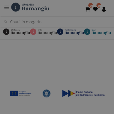
Cărți
Noutăți
În curs de apariție
Reduceri
Evenimente
Librării
Contact
Newsletter
031 425 4