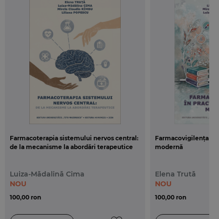
Cercetare solida, ce valideaza autonomia si
profunzimea unui cercetator autentic, cartea este
un model metodologic care ilustreaza potentialul
de colaborare intelectual dintre stiintele juridice si
cele politice. Documentata si precisa, analiza
reprezinta un moment important in dezvoltarea
discursului dedicat studiului guvernarii in
Romania.
Farmacoterapia sistemului nervos central:
Farmacovigilența în 
de la mecanisme la abordări terapeutice
modernă
Luiza-Mădalină Cima
Elena Trută
NOU
NOU
100,00 ron
100,00 ron