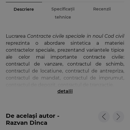
Specificații
Recenzii
Descriere
tehnice
Lucrarea
Contracte civile speciale in noul Cod civil
reprezinta o abordare sintetica a materiei
contractelor speciale, prezentand variantele tipice
ale celor mai importante contracte civile:
contractul de vanzare, contractul de schimb,
contractul de locatiune, contractul de antrepriza,
contractul de mandat, contractul de imprumut,
contractul de depozit, contractul de tranzactie.
detalii
Conceputa sub forma unor note de curs, lucrarea
Contracte civile speciale in noul Cod civil
se
adreseaza in primul rand studentilor. Data fiind
De același autor -
noutatea si importanta textelor legislative
Razvan Dinca
analizate precum si implicarea autorului in