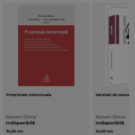
redactarea lor, cartea prezinta interes si pentru
practicieni si mediul academic. Stilul concis si
pragmatic este influentat si de calitatea de
practician a autorului, confruntat ca avocat cu
problemele practice ale aplicarii noului Cod.
Proprietate intelectuala
Varietati de vanzare
Razvan Dinca
Razvan Dinca
Indisponibilă
Indisponibilă
74,00 ron
34,00 ron