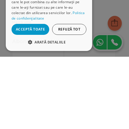
care le pot combina cu alte informații pe
Modalități de plată
care le-ați furnizat sau pe care le-au
Livrarea produselor
colectat din utilizarea serviciilor lor.
Politica
SEAP/SICAP
de confidențialitate
Hartă site
Cariere
ACCEPTĂ TOATE
REFUZĂ TOT
Abonare newsletter
ARATĂ DETALIILE
STRICT NECESARE
DE PERFORMANȚĂ
DE TARGETARE
DE FUNCŢIONALITATE
Strict necesare
De performanță
De targetare
De funcţionalitate