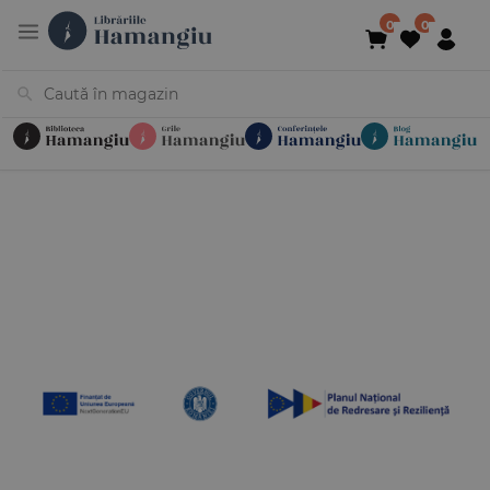
Cărți
Noutăți
În curs de apariție
Reduceri
Evenimente
Librării
Contact
Newsletter
031 425 4