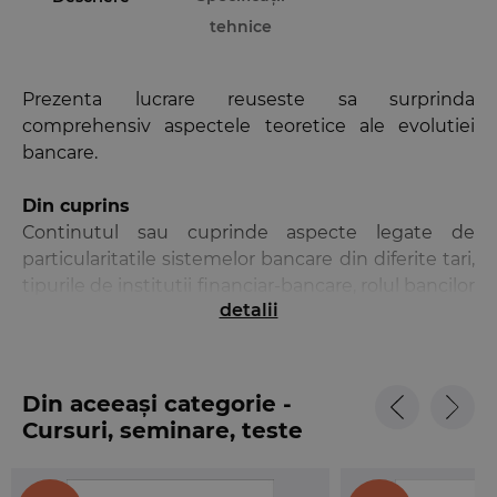
tehnice
Prezenta lucrare reuseste sa surprinda
comprehensiv aspectele teoretice ale evolutiei
bancare.
Din cuprins
Continutul sau cuprinde aspecte legate de
particularitatile sistemelor bancare din diferite tari,
tipurile de institutii financiar-bancare, rolul bancilor
detalii
in economie, competitia bancara, specificul
organizarii si derularii activitatii bancare,
caracteristicile operatiunilor si tehnicilor bancare,
elemente de informatica bancara, precum si
Din aceeași categorie -
aspecte legate de istorie si cultura bancara.
Cursuri, seminare, teste
Abordarea activitatii bancare este realizata atat la
nivel microeconomic, cat si la nivel