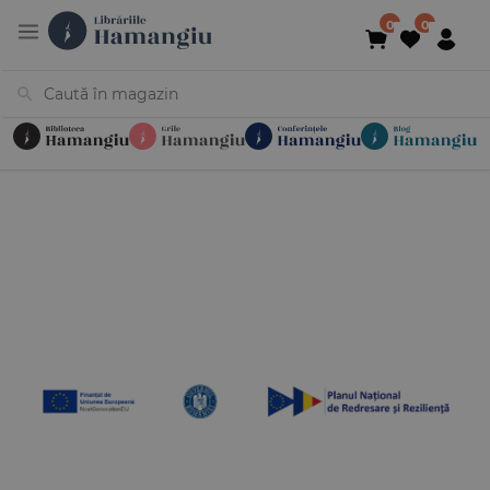
Cărți
Noutăți
În curs de apariție
Reduceri
Evenimente
Librării
Contact
Newsletter
031 425 4