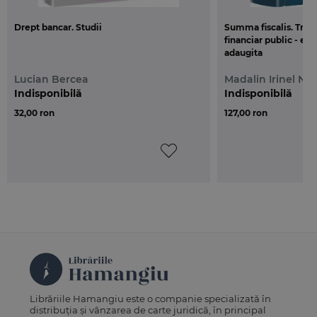
aprofundarea si largirea cunostintelor in domeniul
bancar.
Drept bancar. Studii
Summa fiscalis. Tratat
financiar public - edit
adaugita
Pentru o analiza completa recomandam
consultarea celor doua editii simultan!
Lucian Bercea
Madalin Irinel Ni
Indisponibilă
Indisponibilă
32,00 ron
127,00 ron
Librăriile Hamangiu este o companie specializată în
distribuția și vânzarea de carte juridică, în principal