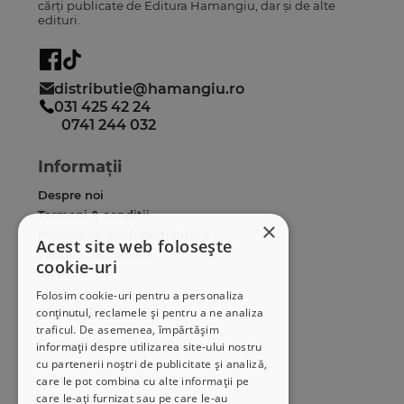
cărți publicate de Editura Hamangiu, dar și de alte
edituri.
distributie@hamangiu.ro
031 425 42 24
0741 244 032
Informații
Despre noi
Termeni & condiții
×
Politica de confidențialitate
Acest site web folosește
Politica de cookies
cookie-uri
ANPC
Folosim cookie-uri pentru a personaliza
conținutul, reclamele și pentru a ne analiza
Serviciu clienți
traficul. De asemenea, împărtășim
Comunitatea Hamangiu
informații despre utilizarea site-ului nostru
Cum comand online
cu partenerii noștri de publicitate și analiză,
care le pot combina cu alte informații pe
Modalități de plată
care le-ați furnizat sau pe care le-au
Livrarea produselor