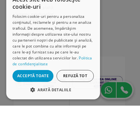
Cum comand online
cookie-uri
Modalități de plată
Livrarea produselor
Folosim cookie-uri pentru a personaliza
SEAP/SICAP
conținutul, reclamele și pentru a ne analiza
Hartă site
traficul. De asemenea, împărtășim
informații despre utilizarea site-ului nostru
Cariere
cu partenerii noștri de publicitate și analiză,
care le pot combina cu alte informații pe
Abonare newsletter
care le-ați furnizat sau pe care le-au
colectat din utilizarea serviciilor lor.
Politica
de confidențialitate
ACCEPTĂ TOATE
REFUZĂ TOT
ARATĂ DETALIILE
STRICT NECESARE
DE PERFORMANȚĂ
„Conținutul acestui material nu reprezintă în mod
DE TARGETARE
obligatoriu poziția oficială a Uniunii Europene sau a
Guvernului României”
DE FUNCŢIONALITATE