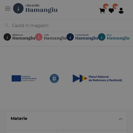
Cărți
Noutăți
În curs de apariție
Reduceri
Evenimente
Librării
Contact
Newsletter
031 425 4
Materie