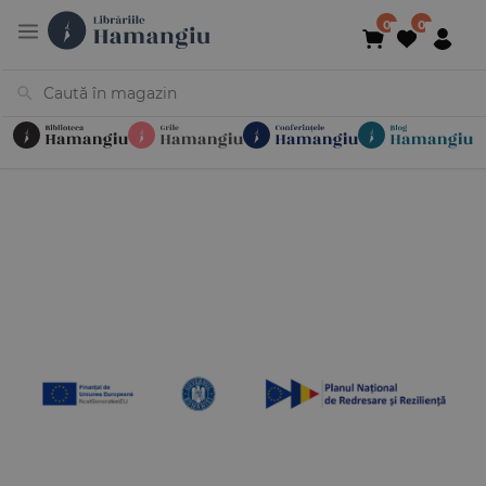
Cărți
Noutăți
În curs de apariție
Reduceri
Evenimente
Librării
Contact
Newsletter
031 425 4