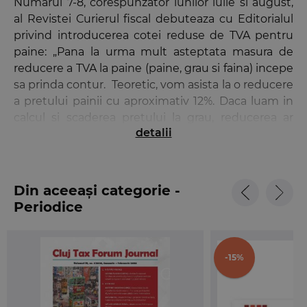
Numarul 7-8, corespunzator lunilor iulie si august,
al Revistei Curierul fiscal debuteaza cu Editorialul
privind introducerea cotei reduse de TVA pentru
paine: „Pana la urma mult asteptata masura de
reducere a TVA la paine (paine, grau si faina) incepe
sa prinda contur. Teoretic, vom asista la o reducere
a pretului painii cu aproximativ 12%. Daca luam in
calcul si scaderea pretului la grau, reducerea ar
detalii
trebui sa fie si mai mare. Sunt create astfel
premisele pentru ca masura reducerii TVA-ului sa
isi atinga scopul social si sa fie un imbold pentru
reducerea evaziunii fiscale in domeniu.”
Din aceeași categorie -
Periodice
Rubrica Info curier cuprinde:
• legislatia fiscal-contabila nationala si europeana
publicata in Monitorul Oficial si in Jurnalul Oficial al
-15%
Uniunii Europene in perioada 1-31 iulie 2013
• Agenda obligatiilor fiscale pe lunile august si
septembrie