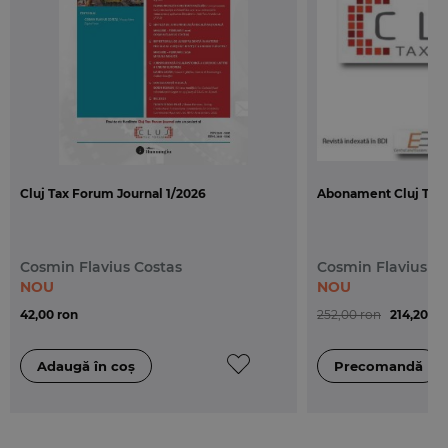
• Ghidul ANAF privind declararea si plata
contributiilor sociale de catre persoanele fizice care
realizeaza venituri din activitati independente si
alte venituri precum si de catre persoanele fizice
care nu realizeaza venituri
In cadrul rubricii Dialoguri Dan Schwartz
(Managing Partner, RSMScot) raspunde la cateva
intrebari privind impactul introducerii cotei reduse
Cluj Tax Forum Journal 1/2026
Abonament Cluj Tax 
de TVA la paine asupra reducerii evaziunii fiscale
din acest sector, precum si al masurilor adiacente
introduse de Guvern: cresterea accizei la alcool si
Cosmin Flavius Costas
Cosmin Flavius C
introducerea de noi accize noi pentru bunurile de
NOU
NOU
lux.
42,00 ron
252,00 ron
214,20 ro
In cadrul rubricii Young IFA Network Emilian
Miricescu (lector univ. dr., Departamentul de
Finante, ASE Bucuresti, coordonator al YIN
Romania) studiaza modalitatea de calcul a
impozitului pe venit si a contributiei de asigurari
sociale de sanatate aferente veniturilor obtinute