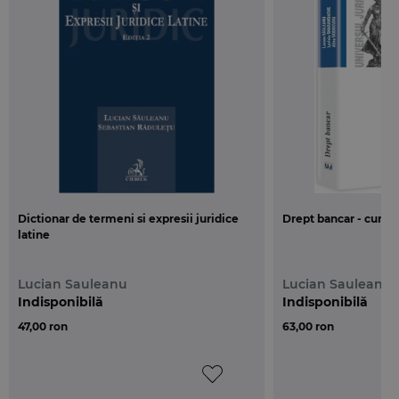
in prima parte, ce poate fi considerata introductiva, sunt
analizate principiile dreptului societatilor comerciale ori alte
institutii juridice similare, precum contractul de societate,
affectio societatis, asocierea in participatie, celelalte doua parti
sunt rezervate unor subiecte strict tehnice privind societatea
cu raspundere limitata cu unic asociat ori opozitia la hotararea
asociatilor privind transmiterea de parti sociale, dividendele
sau exercitarea dreptului de vot.
De mentionat si analiza anumitor institutii juridice din
Dictionar de termeni si expresii juridice
Drept bancar - curs un
perspectiva noului Cod civil, precum contractul de societate
latine
civila ori asocierea in participatie.
Lucian Sauleanu
Lucian Sauleanu
Indisponibilă
Indisponibilă
47,00 ron
63,00 ron