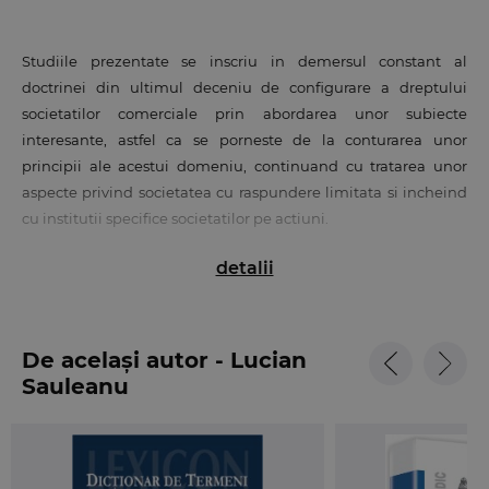
Studiile prezentate se inscriu in demersul constant al
doctrinei din ultimul deceniu de configurare a dreptului
societatilor comerciale prin abordarea unor subiecte
interesante, astfel ca se porneste de la conturarea unor
principii ale acestui domeniu, continuand cu tratarea unor
aspecte privind societatea cu raspundere limitata si incheind
cu institutii specifice societatilor pe actiuni.
detalii
Alegerea institutiilor nu a fost intamplatoare, ci a avut ca
punct de pornire fie o abordare doctrinara insuficienta prin
raportare la importanta lor, fie frecventa lor practica, in acest
din urma criteriu incadrandu-se, cu titlu de exemplu,
De același autor - Lucian
excluderea asociatilor, transmiterea actiunilor ori actiunea in
Sauleanu
anulare a hotararii generale a actionarilor.
Prezentarea nu este lipsita de coerenta, lucrarea din punct de
vedere structural focalizandu-se pe trei directii sau parti: daca