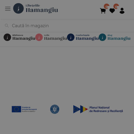
Cărți
Noutăți
În curs de apariție
Reduceri
Evenimente
Librării
Contact
Newsletter
031 425 4