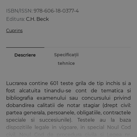
ISBN/ISSN:
978-606-18-0377-4
Editura:
C.H. Beck
Cuprins
Specificații
Descriere
tehnice
Lucrarea contine 601 teste grila de tip inchis si a
fost alcatuita tinandu-se cont de tematica si
bibliografia examenului sau concursului privind
dobandirea calitatii de notar stagiar (drept civil:
partea generala, persoanele, obligatiile, contractele
speciale si succesiunile). Testele au la baza
dispozitiile legale in vigoare, in special Noul Cod
civil, Noul Cod de procedura civila si Legea nr.