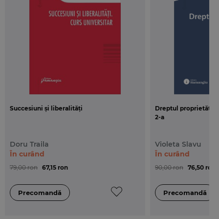
Universitatii Valahia din Targoviste, doctor in drept
si avocat cu o bogata experienta in practica.
Public tinta
Lucrarea se adreseaza in primul rand candidatilor la
concursul pentru dobandirea calitatii de notar
stagiar, precum si absolventilor facultatii de profil,
interesati de promovarea examenelor si
concursurilor din a caror tematica face parte
Succesiuni și liberalități
Dreptul proprietății i
dreptul civil.
2-a
Doru Traila
Violeta Slavu
În curând
În curând
79,00 ron
67,15 ron
90,00 ron
76,50 ron