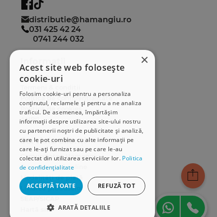
distributie@hamangiu.ro
031 425 42 24
0741 244 032
×
Informații
Acest site web folosește
cookie-uri
Despre noi
Termeni & condiții
Folosim cookie-uri pentru a personaliza
Politica de confidențialitate
conținutul, reclamele și pentru a ne analiza
Politica de cookies
traficul. De asemenea, împărtășim
ANPC
informații despre utilizarea site-ului nostru
cu partenerii noștri de publicitate și analiză,
care le pot combina cu alte informații pe
Serviciu clienți
care le-ați furnizat sau pe care le-au
Comunitatea Hamangiu
colectat din utilizarea serviciilor lor.
Politica
Cum comand online
de confidențialitate
Modalități de plată
ACCEPTĂ TOATE
REFUZĂ TOT
Livrarea produselor
SEAP/SICAP
ARATĂ DETALIILE
Hartă site