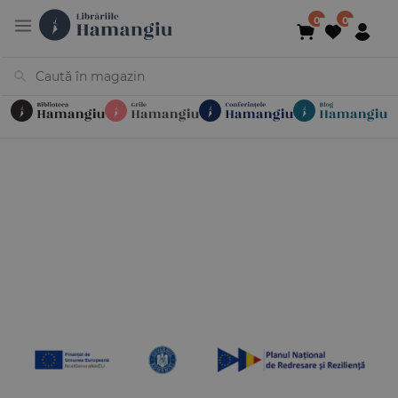
Cărți
Noutăți
În curs de apariție
Reduceri
Evenimente
Librării
Contact
Newsletter
031 425 4