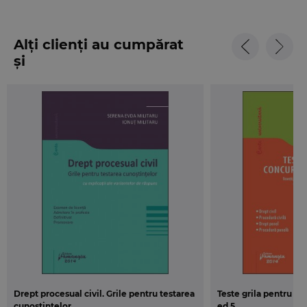
Alți clienți au cumpărat
și
Drept procesual civil. Grile pentru testarea
Teste grila pentru c
cunostintelor
ed.5