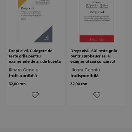
Drept civil. Culegere de
Drept civil. 601 teste grila
teste grila pentru
pentru proba scrisa la
examenele de an, de licenta
examenul sau concursul
si de admitere in profesii
privind dobandirea calitatii
Ilioara Genoiu
Ilioara Genoiu
juridice
de notar stagiar
Indisponibilă
Indisponibilă
32,00 ron
32,00 ron