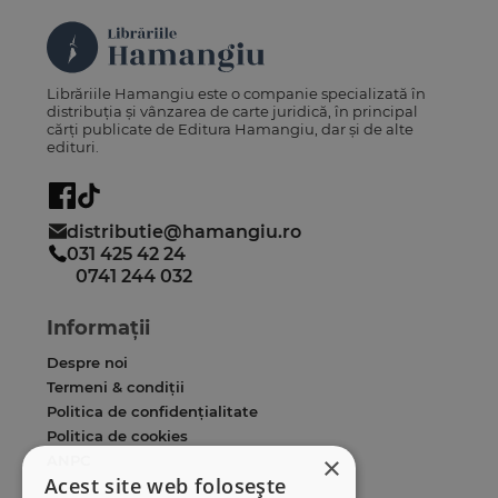
Librăriile Hamangiu este o companie specializată în
distribuția și vânzarea de carte juridică, în principal
cărți publicate de Editura Hamangiu, dar și de alte
edituri.
distributie@hamangiu.ro
031 425 42 24
0741 244 032
Informații
Despre noi
Termeni & condiții
Politica de confidențialitate
Politica de cookies
×
ANPC
Acest site web folosește