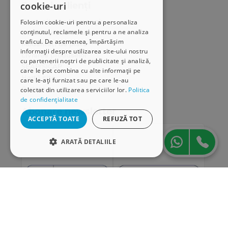
cookie-uri
Serviciu clienți
Comunitatea Hamangiu
Folosim cookie-uri pentru a personaliza
conținutul, reclamele și pentru a ne analiza
Cum comand online
traficul. De asemenea, împărtășim
Modalități de plată
informații despre utilizarea site-ului nostru
Livrarea produselor
cu partenerii noștri de publicitate și analiză,
SEAP/SICAP
care le pot combina cu alte informații pe
Hartă site
care le-ați furnizat sau pe care le-au
Cariere
colectat din utilizarea serviciilor lor.
Politica
de confidențialitate
Abonare newsletter
ACCEPTĂ TOATE
REFUZĂ TOT
ARATĂ DETALIILE
STRICT NECESARE
DE PERFORMANȚĂ
DE TARGETARE
DE FUNCŢIONALITATE