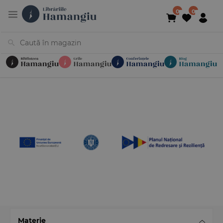
Cărți
Noutăți
În curs de apariție
Reduceri
Evenimente
Librării
Contact
Newsletter
031 425 4
Materie