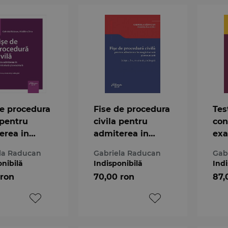
de procedura
Fise de procedura
Tes
 pentru
civila pentru
con
erea in
admiterea in
exa
tratura si
magistratura si
la Raducan
Gabriela Raducan
Gab
tura. Ed.4
avocatura. Ed.3
onibilă
Indisponibilă
Indi
 ron
70,00 ron
87,