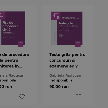
e de procedura
Teste grila pentru
ila pentru
concursuri si
iterea in
examene ed.7
istratura si
riela Raducan
Gabriela Raducan
catura. Editia
sponibilă
Indisponibilă
-a
00 ron
90,00 ron