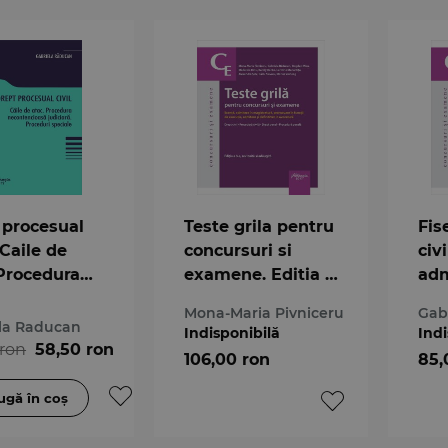
 procesual
Teste grila pentru
Fis
- Caile de
concursuri si
civ
 Procedura
examene. Editia a
adm
tencioasa
8-a
mag
Mona-Maria Pivniceru
Gab
ara.
avo
la Raducan
Indisponibilă
Indi
duri
a 5
 ron
58,50 ron
106,00 ron
85,
ale