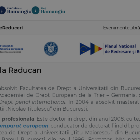
e
Reduceri
Evenimente
Libră
la Raducan
absolvit Facultatea de Drept a Universitatii din Bucur
 Academiei de Drept European de la Trier – Germania, 
rept penal international
. In 2004 a absolvit masterat
tii „Nicolae Titulescu” din Bucuresti.
e profesionala
: Este doctor in drept din anul 2008, cu t
comparat european
, conducator de doctorat fiind dl. prof
tea de Drept a Universitatii „Titu Maiorescu” din Bucures
 Baroul Bucuresti din anul 1996. Formator INM pana