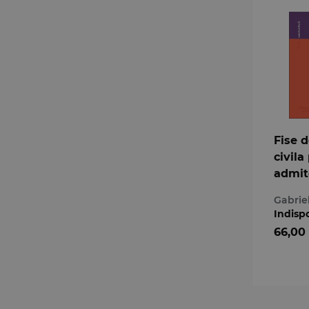
Fise 
civila
admit
magis
Gabrie
avoca
Indisp
si gril
66,00