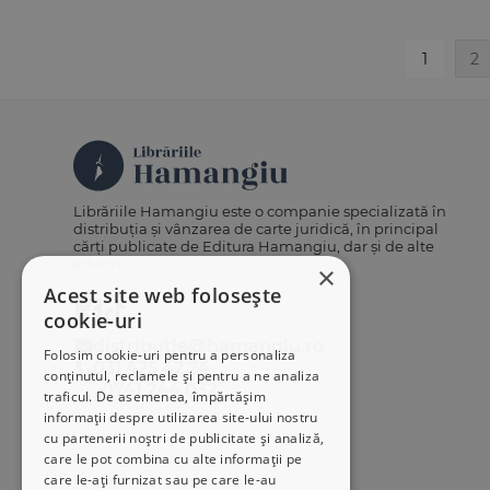
1
2
Librăriile Hamangiu este o companie specializată în
distribuția și vânzarea de carte juridică, în principal
cărți publicate de Editura Hamangiu, dar și de alte
edituri.
×
Acest site web folosește
cookie-uri
distributie@hamangiu.ro
Folosim cookie-uri pentru a personaliza
031 425 42 24
conținutul, reclamele și pentru a ne analiza
0741 244 032
traficul. De asemenea, împărtășim
informații despre utilizarea site-ului nostru
cu partenerii noștri de publicitate și analiză,
care le pot combina cu alte informații pe
care le-ați furnizat sau pe care le-au