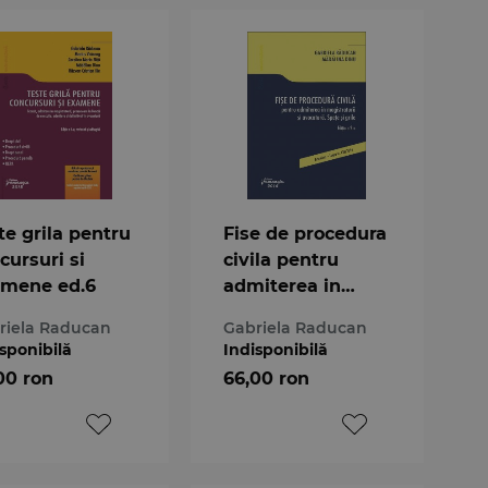
te grila pentru
Fise de procedura
cursuri si
civila pentru
mene ed.6
admiterea in
magistratura si
riela Raducan
Gabriela Raducan
avocatura. Spete
sponibilă
Indisponibilă
si grile ed.2
00 ron
66,00 ron