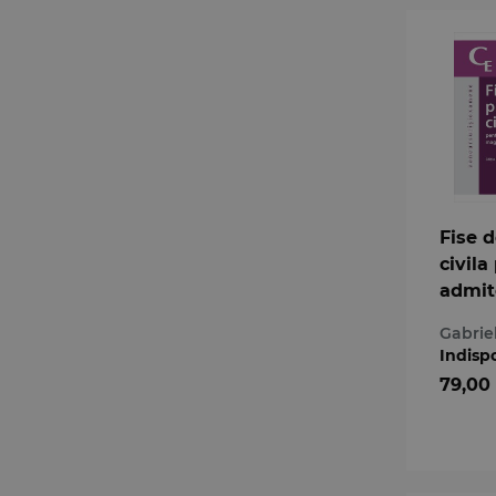
Fise 
civila
admit
magis
Gabrie
avoca
Indisp
79,00