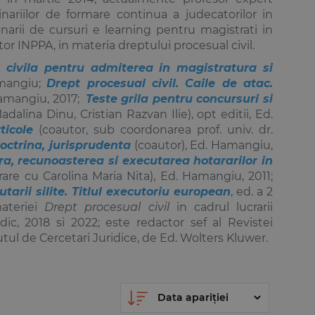
ariilor de formare continua a judecatorilor in
narii de cursuri e learning pentru magistrati in
ator INPPA, in materia dreptului procesual civil.
 civila pentru admiterea in magistratura si
amangiu;
Drept procesual civil. Caile de atac.
Hamangiu, 2017;
Teste grila pentru concursuri si
adalina Dinu
,
Cristian Razvan Ilie
), opt editii, Ed.
ticole
(coautor, sub coordonarea prof. univ. dr.
doctrina, jurisprudenta
(coautor), Ed. Hamangiu,
a, recunoasterea si executarea hotararilor in
rare cu
Carolina Maria Nita
), Ed. Hamangiu, 2011;
tarii silite. Titlul executoriu european
, ed. a 2
materiei
Drept procesual civil
in cadrul lucrarii
dic, 2018 si 2022; este redactor sef al Revistei
ul de Cercetari Juridice, de Ed. Wolters Kluwer.