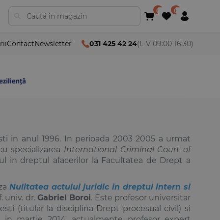
rii
Contact
Newsletter
031 425 42 24
(L-V 09:00-16:30)
esti in anul 1996. In perioada 2003 2005 a urmat
cu specializarea
International Criminal Court of
ul in dreptul afacerilor la Facultatea de Drept a
eza
Nulitatea actului juridic in dreptul intern si
. univ. dr.
Gabriel Boroi
. Este profesor universitar
ti (titular la disciplina
Drept procesual civil
) si
 in martie 2014, actualmente profesor expert