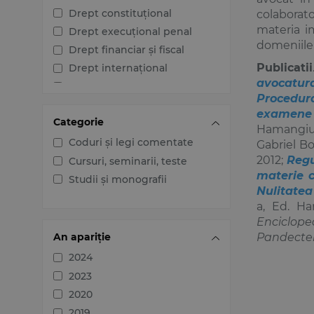
Drept constituțional
colaborat
materia im
Drept execuțional penal
domeniil
Drept financiar și fiscal
Publicatii
Drept internațional
avocatur
Drept penal
Procedura
Drept procesual civil
examene
Categorie
Drept procesual penal
Hamangi
Dreptul afacerilor
Coduri și legi comentate
Gabriel Bo
2012;
Regu
Dreptul familiei
Cursuri, seminarii, teste
materie c
Dreptul mediului
Studii și monografii
Nulitatea 
Dreptul muncii și securității
a, Ed. Ha
sociale
Enciclop
Dreptul noilor tehnologii
An apariție
Pandecte
Dreptul proprietății
2024
intelectuale
2023
Dreptul Uniunii Europene
2020
Jurisprudența instanțelor
judecătorești
2019