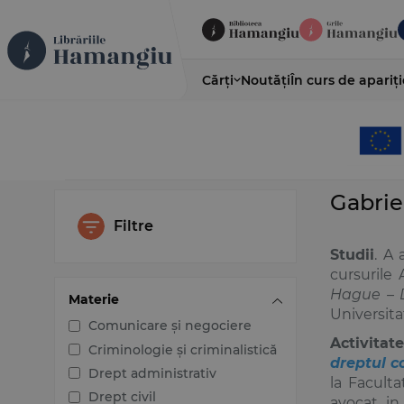
Cărți
Noutăți
În curs de apariți
Gabrie
Filtre
Studii
. A 
cursurile
Hague – D
Materie
Universita
Comunicare și negociere
Activitat
Criminologie și criminalistică
dreptul 
Drept administrativ
la Faculta
Drept civil
avocat in