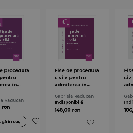
de procedura
Fise de procedura
Fis
 pentru
civila pentru
civ
erea in
admiterea in
adm
tratura si
magistratura si
mag
Gabriela Raducan
Gab
ura. Editia
avocatura. Editia
avo
la Raducan
Indisponibilă
Indi
a 8-a
a 7
0 ron
148,00 ron
106