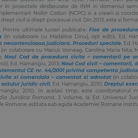
or in proiectele desfasurate de INM in domeniul semin
plementarii Noilor Coduri (NCPC) si a crearii si coordo
e
drept civil
si
drept procesual civil
. Din 2013, este si form
. Printre ultimele lucrari publicate:
Fise de procedura
a
(in colaborare cu
Madalina Dinu
), opt editii, Ed. H
 necontencioasa judiciara. Proceduri speciale
, Ed. 
(in colaborare cu
Marius Voineag
,
Carolina Maria Nita
,
M
u;
Noul Cod de procedura civila – comentarii pe ar
roi
), Ed. Hamangiu, 2013;
Noul Cod civil – comentarii, 
lamentul CE nr. 44/2001 privind competenta judiciar
ivila si comerciala – comentat si adnotat
(in colabo
actului juridic civil
, Ed. Hamangiu, 2010;
Dreptul execu
mangiu, 2010. In acelasi timp, este coordonatorul 
edia Juridica Romana
, 3 volume, la Ed. Universul Juri
le Romane
, editata sub egida Academiei Romane Institut