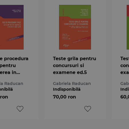
de procedura
Teste grila pentru
Tes
 pentru
concursuri si
con
erea in
examene ed.5
ex
tratura si
la Raducan
Gabriela Raducan
Gab
tura. Spete
onibilă
Indisponibilă
Indi
e
 ron
70,00 ron
60,