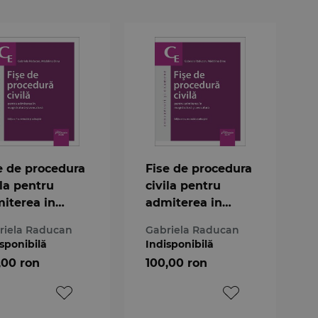
e de procedura
Fise de procedura
ila pentru
civila pentru
iterea in
admiterea in
istratura si
magistratura si
riela Raducan
Gabriela Raducan
catura. Editia
avocatura. Editia
sponibilă
Indisponibilă
-a
a 6-a
,00 ron
100,00 ron