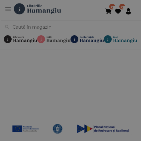
Cărți
Noutăți
În curs de apariție
Reduceri
Evenimente
Librării
Contact
Newsletter
031 425 4