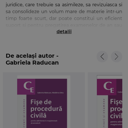
juridice, care trebuie sa asimileze, sa revizuiasca si
sa consolideze un volum mare de materie intr-un
timp foarte scurt, dar poate constitui un eficient
suport si pentru pregatirea examenelor de an sau
detalii
a examenului de licenta. Tocmai de aceea,
notiunile sunt prezentate schematic, informatiile
clare si concise sunt imbogatite cu numeroase
exemple, aducand completari si clarificari
De același autor -
indispensabile, care faciliteaza intelegerea materiei
Gabriela Raducan
si asimilarea ei intr-un timp optim. Sunt analizate
din punct de vedere teoretic, dar si practic,
institutiile dreptului procesual civil, fiind tratata cu
seriozitate tematica pentru concursurile de
admitere si definitivat in profesiile juridice.
La fiecare noua editie, autoarele au
revizuit
si
imbogatit
continutul, urmarind mereu o
sistematizare cat mai clara
, esentializarea si
actualizarea informatiei
complexe a procedurii