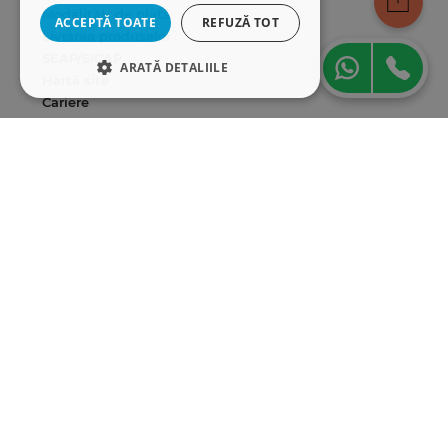
Modalități de plată
ACCEPTĂ TOATE
REFUZĂ TOT
Livrarea produselor
SEAP/SICAP
ARATĂ DETALIILE
Hartă site
Cariere
STRICT NECESARE
DE PERFORMANȚĂ
Abonare newsletter
DE TARGETARE
DE FUNCŢIONALITATE
Strict necesare
De performanță
De targetare
De funcţionalitate
Cookie-urile strict necesare permit
funcționalitatea principală a site-ului web,
cum ar fi autentificarea utilizatorului și
gestionarea contului. Site-ul web nu poate fi
utilizat corect fără cookie-uri strict necesare.