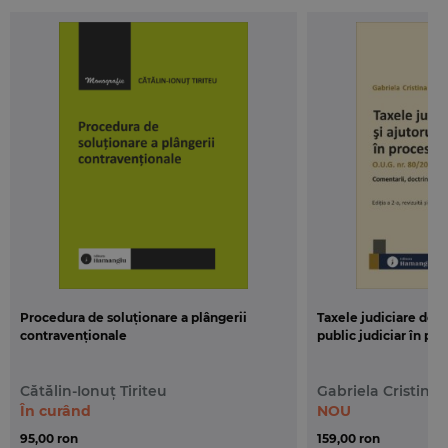
de procedura civila, cum ar fi cele aduse prin Legea
nr. 140/2022, Legea nr. 173/2022, Legea nr. 192/2022,
Legea nr. 199/2022, Legea nr. 336/2022;
–
solutiile cuprinse in deciziile obligatorii
pentru
aplicarea Codului de procedura civila, dintre care
amintim, printre altele: decizii pronuntate in recurs
in interesul legii si decizii pentru dezlegarea unor
chestiuni de drept de Inalta Curte de Casatie si
Justitie (Decizia nr. 2/2021, Decizia nr. 28/2021,
Decizia nr. 8/2021, Decizia nr. 27/2021, Decizia nr.
20/2021, Decizia nr. 81/2021, Decizia nr. 2/2022,
Decizia nr. 6/2022, Decizia nr. 5/2022, Decizia nr.
13/2022, Decizia nr. 21/2022) si decizii pronuntate de
Procedura de soluționare a plângerii
Taxele judiciare de t
Curtea Constitutionala (Decizia nr. 604/2020,
contravenționale
public judiciar în proc
Decizia nr. 832/2021, Decizia nr. 279/2022).
Cătălin-Ionuț Tiriteu
Gabriela Cristina 
În curând
NOU
95,00 ron
159,00 ron