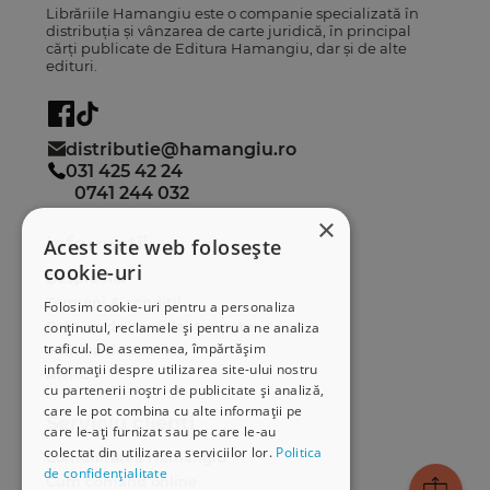
Librăriile Hamangiu este o companie specializată în
distribuția și vânzarea de carte juridică, în principal
cărți publicate de Editura Hamangiu, dar și de alte
edituri.
distributie@hamangiu.ro
031 425 42 24
0741 244 032
×
Informații
Acest site web folosește
cookie-uri
Despre noi
Termeni & condiții
Folosim cookie-uri pentru a personaliza
Politica de confidențialitate
conținutul, reclamele și pentru a ne analiza
traficul. De asemenea, împărtășim
Politica de cookies
informații despre utilizarea site-ului nostru
ANPC
cu partenerii noștri de publicitate și analiză,
care le pot combina cu alte informații pe
Serviciu clienți
care le-ați furnizat sau pe care le-au
colectat din utilizarea serviciilor lor.
Politica
Comunitatea Hamangiu
de confidențialitate
Cum comand online