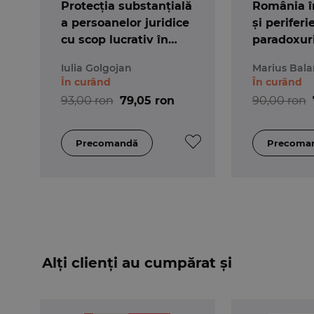
Protecția substanțială
România î
a persoanelor juridice
și periferie
cu scop lucrativ în
paradoxuri
jurisprudența Curții
de drept
Iulia Golgojan
Marius Bala
europene a
În curând
În curând
Drepturilor Omului
93,00 ron
79,05 ron
90,00 ron
Alți clienți au cumpărat și