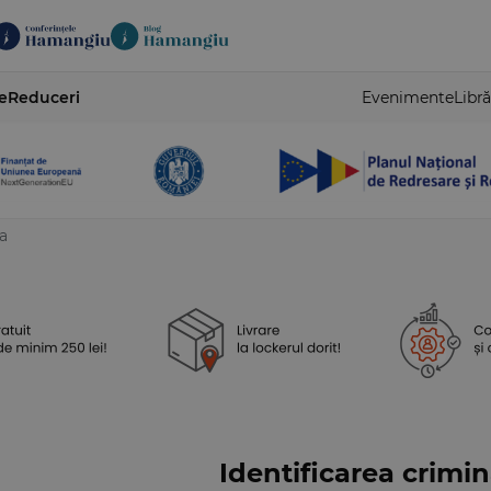
e
Reduceri
Evenimente
Libră
ca
Identificarea crimin