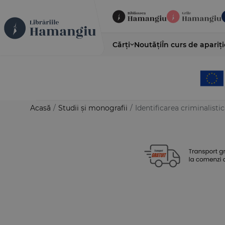
Cărți
Noutăți
În curs de apariți
Acasă
/
Studii și monografii
/
Identificarea criminalisti