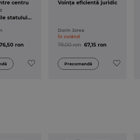
ntre centru
Voința eficientă juridic
:
le statului
n
Dorin Jorea
În curând
76,50 ron
79,00 ron
67,15 ron