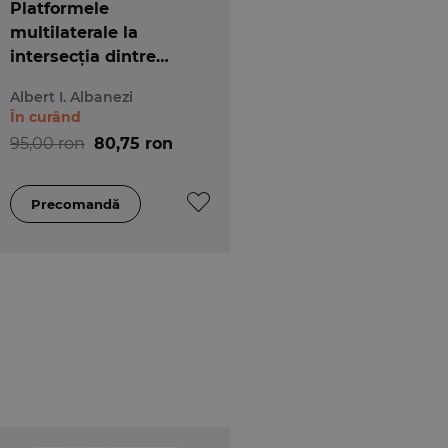
Platformele
multilaterale la
intersecția dintre
dreptul societar și
Albert I. Albanezi
dreptul muncii
În curând
95,00 ron
80,75 ron