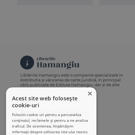
Librăriile Hamangiu este o companie specializată în
distribuția și vânzarea de carte juridică, în principal
cărți publicate de Editura Hamangiu, dar și de alte
edituri.
×
Acest site web folosește
cookie-uri
distributie@hamangiu.ro
Folosim cookie-uri pentru a personaliza
031 425 42 24
conținutul, reclamele și pentru a ne analiza
0741 244 032
traficul. De asemenea, împărtășim
informații despre utilizarea site-ului nostru