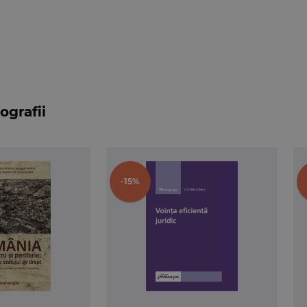
ografii
-15%