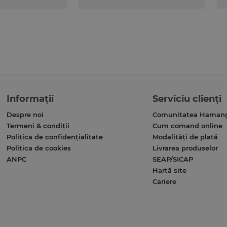
Informații
Serviciu clienți
Despre noi
Comunitatea Haman
Termeni & condiții
Cum comand online
Politica de confidențialitate
Modalități de plată
Politica de cookies
Livrarea produselor
ANPC
SEAP/SICAP
Hartă site
Cariere