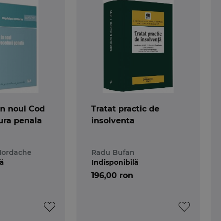
 in noul Cod
Tratat practic de
ura penala
insolventa
Iordache
Radu Bufan
lă
Indisponibilă
196,00 ron