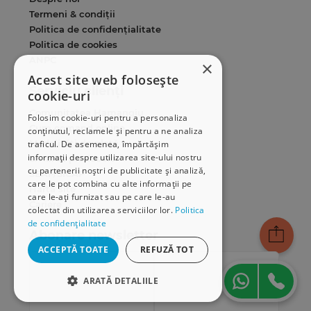
Termeni & condiții
Politica de confidențialitate
Politica de cookies
ANPC
×
Acest site web folosește
Serviciu clienți
cookie-uri
Comunitatea Hamangiu
Folosim cookie-uri pentru a personaliza
Cum comand online
conținutul, reclamele și pentru a ne analiza
Modalități de plată
traficul. De asemenea, împărtășim
informații despre utilizarea site-ului nostru
Livrarea produselor
cu partenerii noștri de publicitate și analiză,
SEAP/SICAP
care le pot combina cu alte informații pe
Hartă site
care le-ați furnizat sau pe care le-au
Cariere
colectat din utilizarea serviciilor lor.
Politica
de confidențialitate
Abonare newsletter
ACCEPTĂ TOATE
REFUZĂ TOT
ARATĂ DETALIILE
STRICT NECESARE