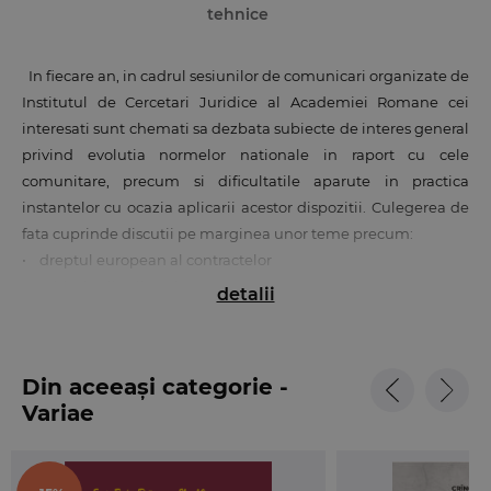
tehnice
In fiecare an, in cadrul sesiunilor de comunicari organizate de
Institutul de Cercetari Juridice al Academiei Romane cei
interesati sunt chemati sa dezbata subiecte de interes general
privind evolutia normelor nationale in raport cu cele
comunitare, precum si dificultatile aparute in practica
instantelor cu ocazia aplicarii acestor dispozitii. Culegerea de
fata cuprinde discutii pe marginea unor teme precum:
• dreptul european al contractelor
• schimbarile climatice
detalii
• organismele modificate genetic
• procedura europeana a somatiilor de plata
• protectia consumatorului la incheierea si executarea
Din aceeași categorie -
contractelor la distanta
Variae
• actiunile in despagubire pentru cazurile de incalcare a
normelor concurentiale
• fuziunea transfrontaliera a societatilor comerciale