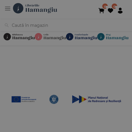
Cărți
Noutăți
În curs de apariție
Reduceri
Evenimente
Librării
Contact
Newsletter
031 425 4