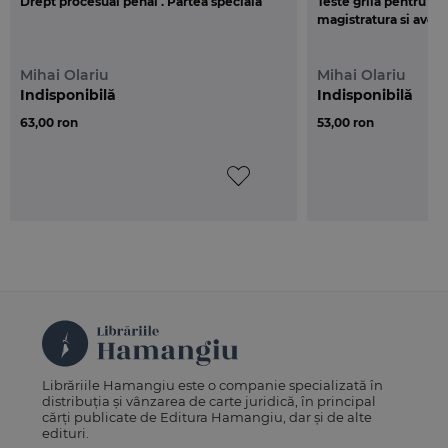
Drept procesual penal . Partea speciala
Teste grila pentru ad
magistratura si avocat
Mihai Olariu
Mihai Olariu
Indisponibilă
Indisponibilă
63,00 ron
53,00 ron
Librăriile Hamangiu este o companie specializată în
distribuția și vânzarea de carte juridică, în principal
cărți publicate de Editura Hamangiu, dar și de alte
edituri.