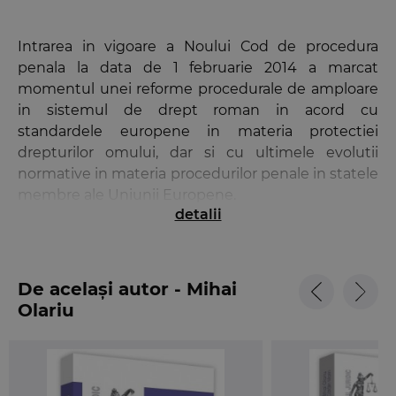
Intrarea in vigoare a Noului Cod de procedura
penala la data de 1 februarie 2014 a marcat
momentul unei reforme procedurale de amploare
in sistemul de drept roman in acord cu
standardele europene in materia protectiei
drepturilor omului, dar si cu ultimele evolutii
normative in materia procedurilor penale in statele
membre ale Uniunii Europene.
detalii
Practica judiciara din ultimul an a facut fata cu
succes provocarilor noilor institutii procedurale si
restructurarii logicii procesului penal. Nu acelasi
De același autor - Mihai
lucru am putea spune ca s-a intamplat si in
Olariu
materia doctrinei de drept procesual penal, unde,
spre deosebire de doctrina dedicata dreptului
penal substantial, numarul de lucrari de referinta a
fost extrem de redus.