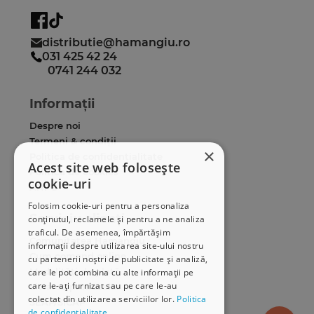
distributie@hamangiu.ro
031 425 42 24
0741 244 032
Informații
Despre noi
Termeni & condiții
×
Politica de confidențialitate
Acest site web folosește
Politica de cookies
cookie-uri
ANPC
Folosim cookie-uri pentru a personaliza
Serviciu clienți
conținutul, reclamele și pentru a ne analiza
traficul. De asemenea, împărtășim
Comunitatea Hamangiu
informații despre utilizarea site-ului nostru
Cum comand online
cu partenerii noștri de publicitate și analiză,
Modalități de plată
care le pot combina cu alte informații pe
care le-ați furnizat sau pe care le-au
Livrarea produselor
colectat din utilizarea serviciilor lor.
Politica
SEAP/SICAP
de confidențialitate