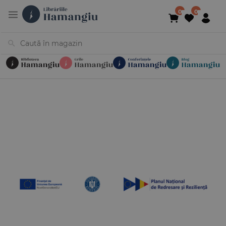
Cărți
Noutăți
În curs de apariție
Reduceri
Evenimente
Librării
Contact
Newsletter
031 425 4