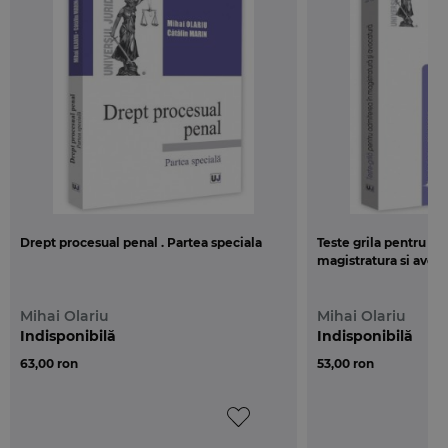
Prezenta aparitie editoriala vine astfel sa
completeze peisajul editorial in materia procedurii
penale si se dovedeste a fi nu doar un curs
universitar, ci si un veritabil ghid pentru practicieni
in interpretarea si aplicarea dispozitiilor noului Cod
de procedura penala.
Elaborata de un cadru universitar cu o vasta
experienta lucrarea pastreaza si valente practice
Drept procesual penal . Partea speciala
Teste grila pentru ad
(autorii fiind deopotriva si avocati) absolut
magistratura si avocat
necesare in procesul de intelegere a noii logici a
procesului penal.
Mihai Olariu
Mihai Olariu
Indisponibilă
Indisponibilă
Din aceasta perspectiva, lucrarea
Drept procesual
63,00 ron
53,00 ron
penal. Partea Generala
constituie un manual util
atat studentilor pentru a dobandi cunostintele
necesare promovarii examenelor de licenta si de
admitere, cat si practicienilor confruntati zi de zi cu