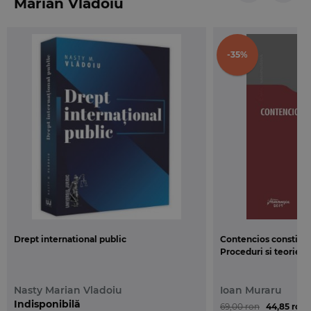
Marian Vladoiu
Structura de studiu a infractiunii este analizata din
perspectiva fiecarei infractiuni, unde, asa cum am
-35%
obisnuit deja cititorul nostru, am folosit anumiti
termeni personalizati, pe care noi ii consideram
proprii pentru ceea ce reprezinta. Astfel, am
prezentat obiectul protectiei penale (obiectul
juridic si obiectul material), subiectii, conditia
premisa, continutul constitutiv (latura obiectiva si
latura subiectiva), formele, modalitatile si
sanctiunile, explicatii de interes practic (legatura cu
alte infractiuni si aspecte procesuale) si, in final,
evoluta legislativa.
Drept international public
Contencios constitutio
Consideram ca prezentul curs poate fi un
Proceduri si teorie
instrument de lucru necesar si eficient in
activitatea celor care lucreaza in domenii care
Nasty Marian Vladoiu
Ioan Muraru
presupun cunoasterea prevederilor dreptului
Indisponibilă
69,00 ron
44,85 ron