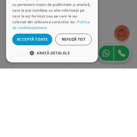
cu partenerii noștri de publicitate și analiză,
Cum comand online
care le pot combina cu alte informații pe
Modalități de plată
care le-ați furnizat sau pe care le-au
Livrarea produselor
colectat din utilizarea serviciilor lor.
Politica
SEAP/SICAP
de confidențialitate
Hartă site
ACCEPTĂ TOATE
REFUZĂ TOT
Cariere
Abonare newsletter
ARATĂ DETALIILE
STRICT NECESARE
DE PERFORMANȚĂ
DE TARGETARE
DE FUNCŢIONALITATE
Strict necesare
De performanță
De targetare
De funcţionalitate