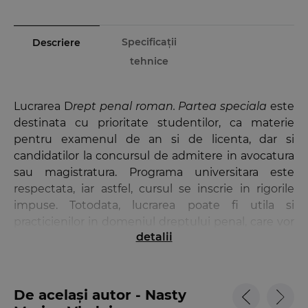
Specificații
Descriere
tehnice
Lucrarea D
rept penal roman. Partea speciala
este
destinata cu prioritate studentilor, ca materie
pentru examenul de an si de licenta, dar si
candidatilor la concursul de admitere in avocatura
sau magistratura. Programa universitara este
respectata, iar astfel, cursul se inscrie in rigorile
impuse. Totodata, lucrarea poate fi utila si
practicienilor in domeniul dreptului penal, care vor
detalii
gasi la finalul prezentarii sectiunea „Evoluta
legislativa”, ce le va fi utila in situatiile delicate ce
pot aparea in aceasta perioada tranzitorie, cand in
procese se vor aplica ambele coduri, fiind punctate
De același autor - Nasty
astfel diferentele dintre cele doua reglementari.