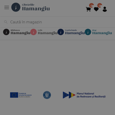
Cărți
Noutăți
În curs de apariție
Reduceri
Evenimente
Librării
Contact
Newsletter
031 425 4