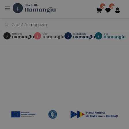
Cărți
Noutăți
În curs de apariție
Reduceri
Evenimente
Librării
Contact
Newsletter
031 425 4