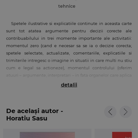
tehnice
Spetele ilustrative si explicatiile continute in aceasta carte
sunt tot atatea argumente pentru decizii corecte ale
contribuabilului in trei momente importante ale activitatii:
momentul zero (cand e necesar sa se ia o decizie corecta;
spetele selectate, actualizate, comentariile, explicatiile si
trimiterile intregesc o imagine in situatii in care multi nu stiu
cum e legal sa actioneze), momentul controlului (oferim
atuuri – argumente, interpretari – in fata organelor care aplica
legislatia fiscala) si momentul argumentarii in fata instantei
detalii
(solutiile instantelor, chiar daca nu sunt obligatorii, ajuta in
argumentatie).
Multe solutii nu sunt cunoscute – e o realitate dincolo de
De același autor -
orice discutie. De aceea, cartea de fata indeamna la
Horatiu Sasu
normalizarea relatiei contribuabil – organ de control prin
stabilirea unor jaloane in domenii contestate ale fiscalitatii,
acolo unde instantele au facut lumina.