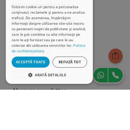
Politica de confidențialitate
Folosim cookie-uri pentru a personaliza
Politica de cookies
conținutul, reclamele și pentru a ne analiza
ANPC
traficul. De asemenea, împărtășim
informații despre utilizarea site-ului nostru
cu partenerii noștri de publicitate și analiză,
Serviciu clienți
care le pot combina cu alte informații pe
Comunitatea Hamangiu
care le-ați furnizat sau pe care le-au
colectat din utilizarea serviciilor lor.
Politica
Cum comand online
de confidențialitate
Modalități de plată
Livrarea produselor
ACCEPTĂ TOATE
REFUZĂ TOT
SEAP/SICAP
Hartă site
ARATĂ DETALIILE
Cariere
STRICT NECESARE
Abonare newsletter
DE PERFORMANȚĂ
DE TARGETARE
DE FUNCŢIONALITATE