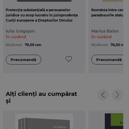
Protecția substanțială a persoanelor
România între centru 
juridice cu scop lucrativ în jurisprudența
paradoxurile statului
Curții europene a Drepturilor Omului
Iulia Golgojan
Marius Balan
În curând
În curând
93,00 ron
79,05 ron
90,00 ron
76,50 ron
Alți clienți au cumpărat
și