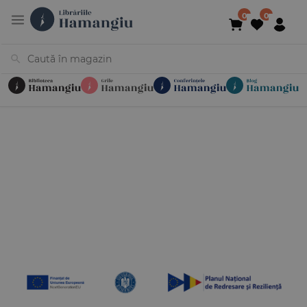
Cărți
Noutăți
În curs de apariție
Reduceri
Evenimente
Librării
Contact
Newsletter
031 425 4