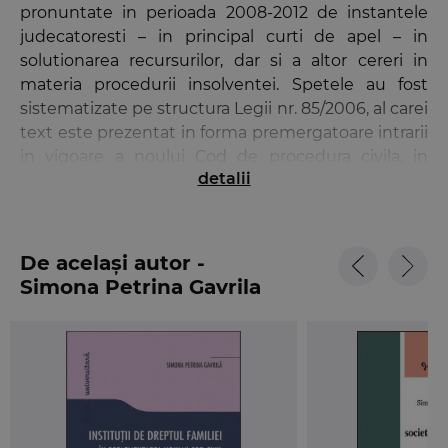
pronuntate in perioada 2008-2012 de instantele
judecatoresti – in principal curti de apel – in
solutionarea recursurilor, dar si a altor cereri in
materia procedurii insolventei. Spetele au fost
sistematizate pe structura Legii nr. 85/2006, al carei
text este prezentat in forma premergatoare intrarii
in vigoare a noului Cod de procedura civila, in
detalii
concordanta cu jurisprudenta expusa.
Spre a face trecerea la noua reglementare
aplicabila incepand cu data de 15 februarie 2013, in
note de subsol au fost redate modificarile aduse
De același autor -
Legii procedurii insolventei prin Legea nr. 76/2012
Simona Petrina Gavrila
si, de asemenea, au fost indicate articolele din noul
Cod de procedura civila, respectiv din noul Cod civil
corespunzatoare vechilor texte mentionate in
legislatia relevanta si in rezumatele spetelor.