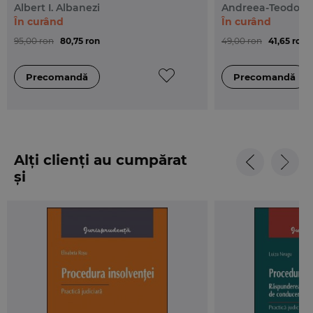
Albert I. Albanezi
Andreea-Teodora
În curând
În curând
95,00 ron
80,75 ron
49,00 ron
41,65 ron
Alți clienți au cumpărat
și